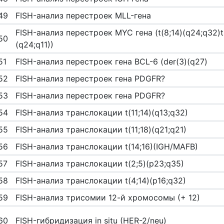
49
FISH-анализ перестроек MLL-гена
FISH-анализ перестроек MYC гена (t(8;14)(q24;q32)t(
50
(q24;q11))
51
FISH-анализ перестроек гена BCL-6 (der(3)(q27)
52
FISH-анализ перестроек гена PDGFR?
53
FISH-анализ перестроек гена PDGFR?
54
FISH-анализ транслокации t(11;14)(q13;q32)
55
FISH-анализ транслокации t(11;18)(q21;q21)
56
FISH-анализ транслокации t(14;16)(IGH/MAFB)
57
FISH-анализ транслокации t(2;5)(p23;q35)
58
FISH-анализ транслокации t(4;14)(p16;q32)
59
FISH-анализ трисомии 12-й хромосомы (+ 12)
60
FISH-гибридизация in situ (HER-2/neu)