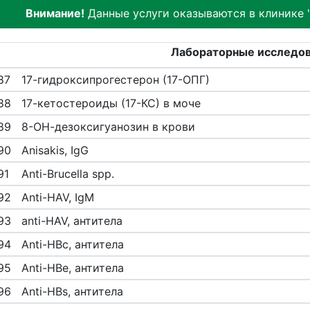
Внимание!
Данные услуги оказываются в клинике "
Лабораторные исследо
87
17-гидроксипрогестерон (17-ОПГ)
88
17-кетостероиды (17-КС) в моче
89
8-ОН-дезоксигуанозин в крови
90
Anisakis, IgG
91
Anti-Brucella spp.
92
Anti-HAV, IgM
93
anti-HAV, антитела
94
Anti-HBc, антитела
95
Anti-HBe, антитела
96
Anti-HBs, антитела