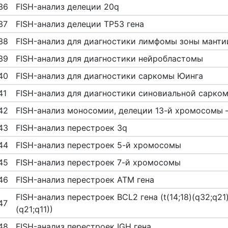
36
FISH-анализ делеции 20q
37
FISH-анализ делеции ТР53 гена
38
FISH-анализ для диагностики лимфомы зоны манти
39
FISH-анализ для диагностики нейробластомы
40
FISH-анализ для диагностики саркомы Юинга
41
FISH-анализ для диагностики синовиальной сарко
42
FISH-анализ моносомии, делеции 13-й хромосомы – (
43
FISH-анализ перестроек 3q
44
FISH-анализ перестроек 5-й хромосомы
45
FISH-анализ перестроек 7-й хромосомы
46
FISH-анализ перестроек ATM гена
FISH-анализ перестроек BCL2 гена (t(14;18)(q32;q21)t
47
(q21;q11))
48
FISH-анализ перестроек IGH гена