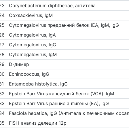
23
Corynebacterium diphtheriae, антитела
24
Coxsackievirus, IgM
25
Cytomegalovirus предранний белок IEA, IgM, IgG
26
Cytomegalovirus, IgA
27
Cytomegalovirus, IgG
28
Cytomegalovirus, IgM
29
D-димер
30
Echinococcus, IgG
31
Entamoeba histolytica, IgG
32
Epstein Barr Virus капсидный белок (VCA), IgM
33
Epstein Barr Virus ранние антигены (EA), IgG
34
Fasciola hepatica, IgG (Антитела к печеночным соса
35
FISH-анализ делеции 12p