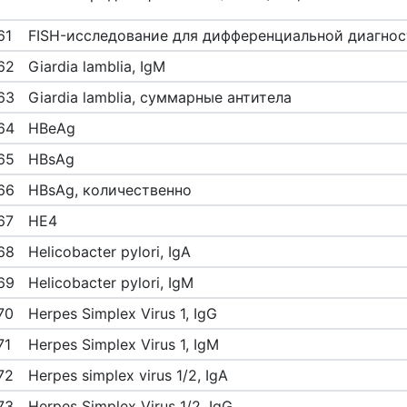
61
FISH-исследование для дифференциальной диагно
62
Giardia lamblia, IgM
63
Giardia lamblia, суммарные антитела
64
HBeAg
65
HBsAg
66
HBsAg, количественно
67
HE4
68
Helicobacter pylori, IgA
69
Helicobacter pylori, IgM
70
Herpes Simplex Virus 1, IgG
71
Herpes Simplex Virus 1, IgM
72
Herpes simplex virus 1/2, IgA
73
Herpes Simplex Virus 1/2, IgG