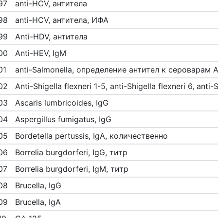
97
anti-HCV, антитела
98
anti-HCV, антитела, ИФА
99
Anti-HDV, антитела
00
Anti-HEV, IgM
01
anti-Salmonella, определение антител к сероварам A, 
02
Anti-Shigella flexneri 1-5, anti-Shigella flexneri 6, anti-
03
Ascaris lumbricoides, IgG
04
Aspergillus fumigatus, IgG
05
Bordetella pertussis, IgA, количественно
06
Borrelia burgdorferi, IgG, титр
07
Borrelia burgdorferi, IgM, титр
08
Brucella, IgG
09
Brucella, IgА