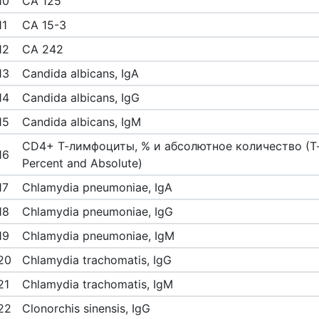
10
CA 125
11
CA 15-3
12
CA 242
13
Candida albicans, IgA
14
Candida albicans, IgG
15
Candida albicans, IgM
CD4+ Т-лимфоциты, % и абсолютное количество (Т-
16
Percent and Absolute)
17
Chlamydia pneumoniae, IgA
18
Chlamydia pneumoniae, IgG
19
Chlamydia pneumoniae, IgM
20
Chlamydia trachomatis, IgG
21
Chlamydia trachomatis, IgM
22
Clonorchis sinensis, IgG