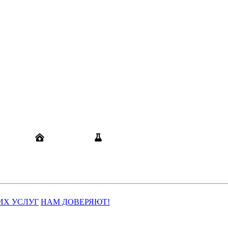
кансии
Юрлицам
Результаты анализов
жер
ИХ УСЛУГ
НАМ ДОВЕРЯЮТ!