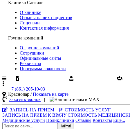
Клиника Санталь
О клинике
Отзывы наших пациентов
Лицензии
Контактная информация
Группа компаний
О группе компаний
Сотрудники
Официальные сайты
Реквизиты
Программа лояльности
Медпомощь по ОМС
Диспансеризация
Ва
+7 (861)
205-10-03
Краснодар /
Показать на карте
Заказать звонок
|
MAX-мессенд
ЗАПИСЬ НА ПРИЕМ
СТОИМОСТЬ УСЛУГ
ЗАПИСЬ НА ПРИЕМ К ВРАЧУ
СТОИМОСТЬ МЕДИЦИНСК
Медицинские услуги
Поликлиники
Отзывы
Контакты
Еще...
Найти!