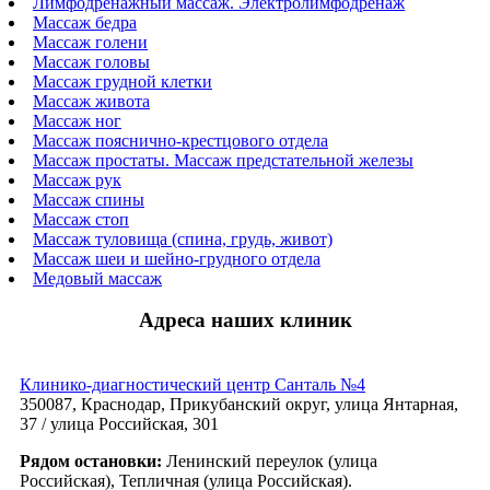
Лимфодренажный массаж. Электролимфодренаж
Массаж бедра
Массаж голени
Массаж головы
Массаж грудной клетки
Массаж живота
Массаж ног
Массаж пояснично-крестцового отдела
Массаж простаты. Массаж предстательной железы
Массаж рук
Массаж спины
Массаж стоп
Массаж туловища (спина, грудь, живот)
Массаж шеи и шейно-грудного отдела
Медовый массаж
Адреса наших клиник
Клинико-диагностический центр Санталь №4
350087, Краснодар, Прикубанский округ, улица Янтарная,
37 / улица Российская, 301
Рядом остановки:
Ленинский переулок (улица
Российская), Тепличная (улица Российская).