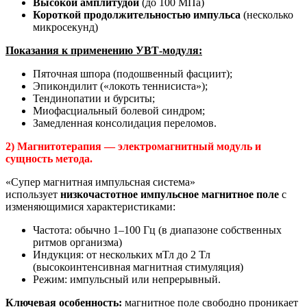
Высокой амплитудой
(до 100 МПа)
Короткой продолжительностью импульса
(несколько
микросекунд)
Показания к применению УВТ-модуля:
Пяточная шпора (подошвенный фасциит);
Эпикондилит («локоть теннисиста»);
Тендинопатии и бурситы;
Миофасциальный болевой синдром;
Замедленная консолидация переломов.
2) Магнитотерапия — электромагнитный модуль и
сущность метода.
«Супер магнитная импульсная система»
использует
низкочастотное импульсное магнитное поле
с
изменяющимися характеристиками:
Частота: обычно 1–100 Гц (в диапазоне собственных
ритмов организма)
Индукция: от нескольких мТл до 2 Тл
(высокоинтенсивная магнитная стимуляция)
Режим: импульсный или непрерывный.
Ключевая особенность:
магнитное поле свободно проникает