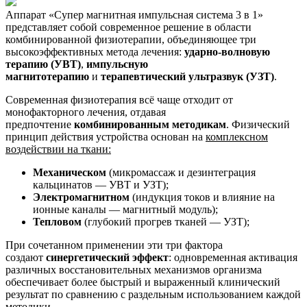
Аппарат «Супер магнитная импульсная система 3 в 1»
представляет собой современное решение в области
комбинированной физиотерапии, объединяющее три
высокоэффективных метода лечения:
ударно-волновую
терапию (УВТ)
,
импульсную
магнитотерапию
и
терапевтический ультразвук (УЗТ)
.
Современная физиотерапия всё чаще отходит от
монофакторного лечения, отдавая
предпочтение
комбинированным методикам
. Физический
принцип действия устройства основан на
комплексном
воздействии на ткани:
Механическом
(микромассаж и дезинтеграция
кальцинатов — УВТ и УЗТ);
Электромагнитном
(индукция токов и влияние на
ионные каналы — магнитный модуль);
Тепловом
(глубокий прогрев тканей — УЗТ);
При сочетанном применении эти три фактора
создают
синергетический эффект
: одновременная активация
различных восстановительных механизмов организма
обеспечивает более быстрый и выраженный клинический
результат по сравнению с раздельным использованием каждой
методики.