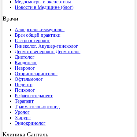
Медосмотры и экспертизы
Новости в Медицине (блог)
Врачи
Аллерголог-иммунолог
Врач общей практики
Гастроэнтеролог
Гинеколог. Акушер-гинеколог
Дерматовенеролог. Дерматолог
Диетолог
Кардиолог
Невролог
Оториноларинголог
Офтальмолог
Педиатр
Психолог
Рефлексотерапевт
Терапевт
Травматолог-ортопед
Уролог
Хирург
Эндокринолог
Клиника Санталь