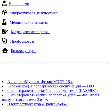
Наши врачи
Ультразвуковая диагностика
Медицинские анализы
Медицинские справки
Профосмотры
Больше услуг...
Аппарат «Мустанг-Физио-МЭЛТ-2К».
Барокамера (Гипербарическая оксигенация — ГБО).
Физиотерапевтический аппарат «Лазмик (LASMIK)».
Физиотерапевтический аппарат «Супер — магнитная
импульсная система 3 в 1».
Электростимулятор «Трансаир-05».