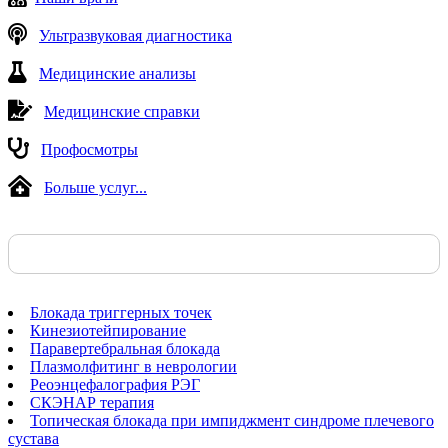
Ультразвуковая диагностика
Медицинские анализы
Медицинские справки
Профосмотры
Больше услуг...
Блокада триггерных точек
Кинезиотейпирование
Паравертебральная блокада
Плазмолфитинг в неврологии
Реоэнцефалография РЭГ
СКЭНАР терапия
Топическая блокада при импиджмент синдроме плечевого
сустава