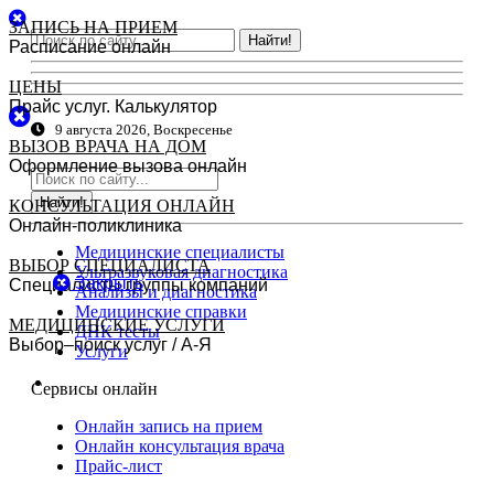
ЗАПИСЬ НА ПРИЕМ
Найти!
Расписание онлайн
ЦЕНЫ
Прайс услуг. Калькулятор
9 августа 2026, Воскресенье
ВЫЗОВ ВРАЧА НА ДОМ
Оформление вызова онлайн
Найти!
КОНСУЛЬТАЦИЯ ОНЛАЙН
Онлайн-поликлиника
Медицинские специалисты
ВЫБОР СПЕЦИАЛИСТА
Ультразвуковая диагностика
Закрыть
Специалисты группы компаний
Анализы и диагностика
Медицинские справки
МЕДИЦИНСКИЕ УСЛУГИ
ДНК тесты
Выбор–поиск услуг / А-Я
Услуги
Сервисы онлайн
Онлайн запись на прием
Онлайн консультация врача
Прайс-лист