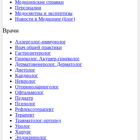
Медицинские справки
Персоналии
Медосмотры и экспертизы
Новости в Медицине (блог)
Врачи
Аллерголог-иммунолог
Врач общей практики
Гастроэнтеролог
Гинеколог. Акушер-гинеколог
Дерматовенеролог. Дерматолог
Диетолог
Кардиолог
Невролог
Оториноларинголог
Офтальмолог
Педиатр
Психолог
Рефлексотерапевт
Терапевт
Травматолог-ортопед
Уролог
Хирург
Эндокринолог