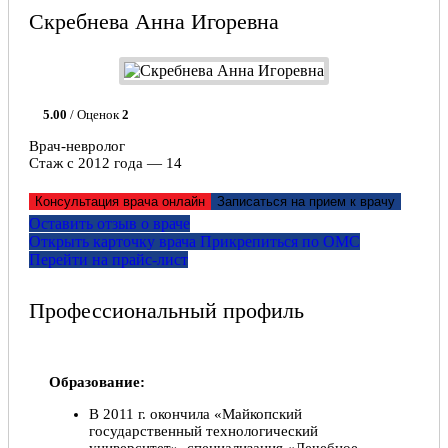
Скребнева Анна Игоревна
5.00
/ Оценок
2
Врач-невролог
Стаж с 2012 года — 14
Консультация врача онлайн
Записаться на прием к врачу
Оставить отзыв о враче
Открыть карточку врача
Прикрепитьcя по ОМС
Перейти на прайс-лист
Профессиональный профиль
Образование:
В 2011 г. окончила «Майкопский
государственный технологический
университет», специализация «Лечебное