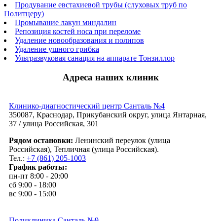
Продувание евстахиевой трубы (слуховых труб по
Политцеру)
Промывание лакун миндалин
Репозиция костей носа при переломе
Удаление новообразования и полипов
Удаление ушного грибка
Ультразвуковая санация на аппарате Тонзиллор
Адреса наших клиник
Клинико-диагностический центр Санталь №4
350087, Краснодар, Прикубанский округ, улица Янтарная,
37 / улица Российская, 301
Рядом остановки:
Ленинский переулок (улица
Российская), Тепличная (улица Российская).
Тел.:
+7 (861) 205-1003
График работы:
пн-пт 8:00 - 20:00
сб 9:00 - 18:00
вс 9:00 - 15:00
Поликлиника Санталь №9