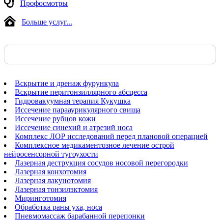
Профосмотры
Больше услуг...
Вскрытие и дренаж фурункула
Вскрытие перитонзиллярного абсцесса
Гидровакуумная терапия Кукушка
Иссечение парааурикулярного свища
Иссечение рубцов кожи
Иссечение синехий и атрезий носа
Комплекс ЛОР исследований перед плановой операцией
Комплексное медикаментозное лечение острой
нейросенсорной тугоухости
Лазерная деструкция сосудов носовой перегородки
Лазерная конхотомия
Лазерная лакунотомия
Лазерная тонзилэктомия
Миринготомия
Обработка раны уха, носа
Пневмомассаж барабанной перепонки