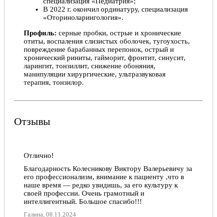
специализация «Педиатрия»;
В 2022 г. окончил ординатуру, специализация
«Оториноларингология».
Профиль:
серные пробки, острые и хронические
отиты, воспаления слизистых оболочек, тугоухость,
повреждение барабанных перепонок, острый и
хронический риниты, гайморит, фронтит, синусит,
ларингит, тонзиллит, снижение обоняния,
манипуляции хирургические, ультразвуковая
терапия, тонзилор.
Отзывы
Отлично!
Благодарность Колесникову Виктору Валерьевичу за
его профессионализм, внимание к пациенту ,что в
наше время — редко увидишь, за его культуру к
своей профессии. Очень грамотный и
интеллигентный. Большое спасибо!!!
Галина, 08.11.2024