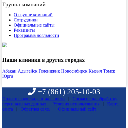
Группа компаний
О группе компаний
Сотрудники
Официальные сайты
Реквизиты
Программа лояльности
Наши клиники в других городах
Абакан
Адыгейск
Геленджик
Новосибирск
Кызыл
Томск
Юрга
+7 (861)
205-10-03
Политика конфиденциальности
|
Согласие на обработку
персональных данных
Условия использования
|
Карта
сайта
|
Обратная связь
|
Официальный сайт