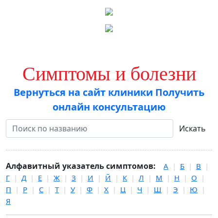
Симптомы и болезни
Вернуться на сайт клиники
Получить
онлайн консультацию
Искать
Алфавитный указатель симптомов:
А
|
Б
|
В
|
Г
|
Д
|
Е
|
Ж
|
З
|
И
|
Й
|
К
|
Л
|
М
|
Н
|
О
|
П
|
Р
|
С
|
Т
|
У
|
Ф
|
Х
|
Ц
|
Ч
|
Ш
|
Э
|
Ю
|
Я