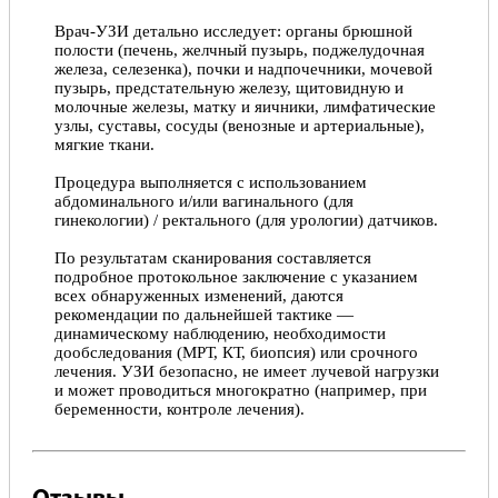
Врач-УЗИ детально исследует: органы брюшной
полости (печень, желчный пузырь, поджелудочная
железа, селезенка), почки и надпочечники, мочевой
пузырь, предстательную железу, щитовидную и
молочные железы, матку и яичники, лимфатические
узлы, суставы, сосуды (венозные и артериальные),
мягкие ткани.
Процедура выполняется с использованием
абдоминального и/или вагинального (для
гинекологии) / ректального (для урологии) датчиков.
По результатам сканирования составляется
подробное протокольное заключение с указанием
всех обнаруженных изменений, даются
рекомендации по дальнейшей тактике —
динамическому наблюдению, необходимости
дообследования (МРТ, КТ, биопсия) или срочного
лечения. УЗИ безопасно, не имеет лучевой нагрузки
и может проводиться многократно (например, при
беременности, контроле лечения).