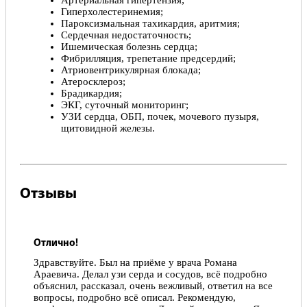
Артериальная гипертензия;
Гиперхолестеринемия;
Пароксизмальная тахикардия, аритмия;
Сердечная недостаточность;
Ишемическая болезнь сердца;
Фибрилляция, трепетание предсердий;
Атриовентрикулярная блокада;
Атеросклероз;
Брадикардия;
ЭКГ, суточный мониторинг;
УЗИ сердца, ОБП, почек, мочевого пузыря,
щитовидной железы.
Отзывы
Отлично!
Здравствуйте. Был на приëме у врача Романа
Араевича. Делал узи серда и сосудов, всë подробно
объяснил, рассказал, очень вежливый, ответил на все
вопросы, подробно всë описал. Рекомендую,