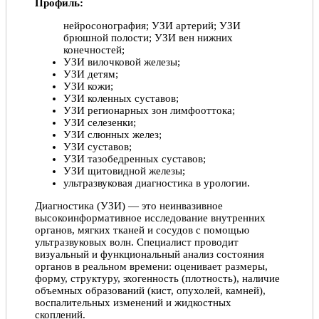
Профиль:
нейросонография; УЗИ артерий; УЗИ
брюшной полости; УЗИ вен нижних
конечностей;
УЗИ вилочковой железы;
УЗИ детям;
УЗИ кожи;
УЗИ коленных суставов;
УЗИ регионарных зон лимфооттока;
УЗИ селезенки;
УЗИ слюнных желез;
УЗИ суставов;
УЗИ тазобедренных суставов;
УЗИ щитовидной железы;
ультразвуковая диагностика в урологии.
Диагностика (УЗИ) — это неинвазивное
высокоинформативное исследование внутренних
органов, мягких тканей и сосудов с помощью
ультразвуковых волн. Специалист проводит
визуальный и функциональный анализ состояния
органов в реальном времени: оценивает размеры,
форму, структуру, эхогенность (плотность), наличие
объемных образований (кист, опухолей, камней),
воспалительных изменений и жидкостных
скоплений.