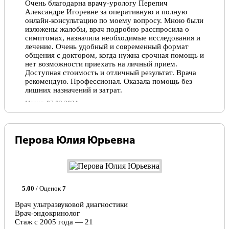
Очень благодарна врачу-урологу Перепич
Александре Игоревне за оперативную и полную
онлайн-консультацию по моему вопросу. Мною были
изложены жалобы, врач подробно расспросила о
симптомах, назначила необходимые исследования и
лечение. Очень удобный и современный формат
общения с доктором, когда нужна срочная помощь и
нет возможности приехать на личный прием.
Доступная стоимость и отличный результат. Врача
рекомендую. Профессионал. Оказала помощь без
лишних назначений и затрат.
Мария, 07.02.2024
Отлично!
Перова Юлия Юрьевна
Прекрасный специалист, грамотный доктор, ничего
лишнего в назначениях, только эффективное
лечение. Рекомендую, мне помогла решить
застрарелую проблему с циститом.
Марина , 12.07.2023
5.00
/ Оценок
7
Врач ультразвуковой диагностики
Врач-эндокринолог
Стаж с 2005 года — 21