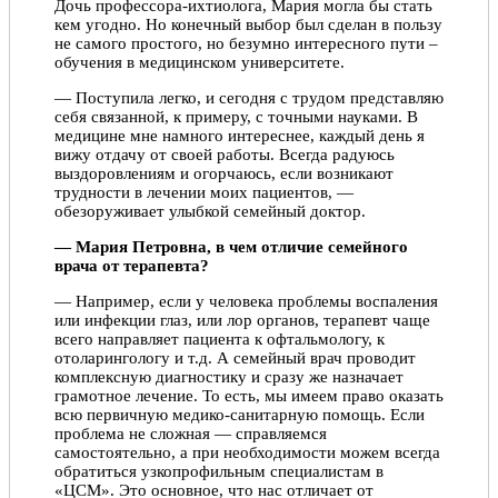
Дочь профессора-ихтиолога, Мария могла бы стать
кем угодно. Но конечный выбор был сделан в пользу
не самого простого, но безумно интересного пути –
обучения в медицинском университете.
— Поступила легко, и сегодня с трудом представляю
себя связанной, к примеру, с точными науками. В
медицине мне намного интереснее, каждый день я
вижу отдачу от своей работы. Всегда радуюсь
выздоровлениям и огорчаюсь, если возникают
трудности в лечении моих пациентов, —
обезоруживает улыбкой семейный доктор.
— Мария Петровна, в чем отличие семейного
врача от терапевта?
— Например, если у человека проблемы воспаления
или инфекции глаз, или лор органов, терапевт чаще
всего направляет пациента к офтальмологу, к
отоларингологу и т.д. А семейный врач проводит
комплексную диагностику и сразу же назначает
грамотное лечение. То есть, мы имеем право оказать
всю первичную медико-санитарную помощь. Если
проблема не сложная — справляемся
самостоятельно, а при необходимости можем всегда
обратиться узкопрофильным специалистам в
«ЦСМ». Это основное, что нас отличает от