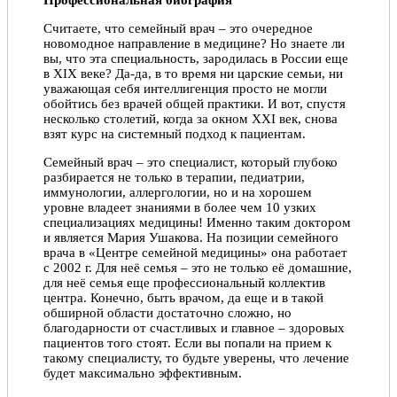
Профессиональная биография
Считаете, что семейный врач – это очередное
новомодное направление в медицине? Но знаете ли
вы, что эта специальность, зародилась в России еще
в ХIX веке? Да-да, в то время ни царские семьи, ни
уважающая себя интеллигенция просто не могли
обойтись без врачей общей практики. И вот, спустя
несколько столетий, когда за окном XXI век, снова
взят курс на системный подход к пациентам.
Семейный врач – это специалист, который глубоко
разбирается не только в терапии, педиатрии,
иммунологии, аллергологии, но и на хорошем
уровне владеет знаниями в более чем 10 узких
специализациях медицины! Именно таким доктором
и является Мария Ушакова. На позиции семейного
врача в «Центре семейной медицины» она работает
с 2002 г. Для неё семья – это не только её домашние,
для неё семья еще профессиональный коллектив
центра. Конечно, быть врачом, да еще и в такой
обширной области достаточно сложно, но
благодарности от счастливых и главное – здоровых
пациентов того стоят. Если вы попали на прием к
такому специалисту, то будьте уверены, что лечение
будет максимально эффективным.