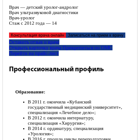
Врач — детский уролог-андролог
Врач ультразвуковой диагностики
Врач-уролог
Стаж с 2012 года — 14
Консультация врача онлайн
Записаться на прием к врачу
Оставить отзыв о враче
Открыть карточку врача
Прикрепитьcя по ОМС
Перейти на прайс-лист
Профессиональный профиль
Образование:
В 2011 г. окончила «Кубанский
государственный медицинский университет»,
специализация «Лечебное дело»;
В 2012 г. окончила интернатуру,
специализация «Хирургия»;
В 2014 г. ординатуру, специализация
«Урология»;
В 2016 г. прошла циклы переподготовки,