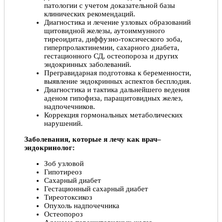
патологии с учетом доказательной базы
клинических рекомендаций.
Диагностика и лечение узловых образований
щитовидной железы, аутоиммунного
тиреоидита, диффузно-токсического зоба,
гиперпролактинемии, сахарного диабета,
гестационного СД, остеопороза и других
эндокринных заболеваний.
Прегравидарная подготовка к беременности,
выявление эндокринных аспектов бесплодия.
Диагностика и тактика дальнейшего ведения
аденом гипофиза, паращитовидных желез,
надпочечников.
Коррекция гормональных метаболических
нарушений.
Заболевания, которые я лечу как врач–
эндокринолог:
Зоб узловой
Гипотиреоз
Сахарный диабет
Гестационный сахарный диабет
Тиреотоксикоз
Опухоль надпочечника
Остеопороз