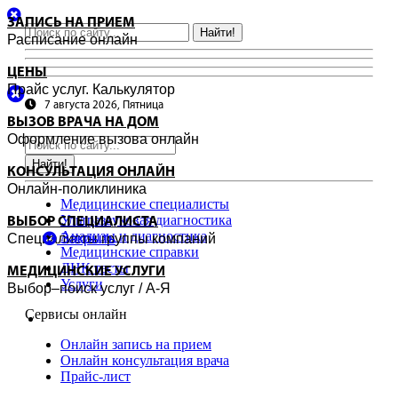
ЗАПИСЬ НА ПРИЕМ
Найти!
Расписание онлайн
ЦЕНЫ
Прайс услуг. Калькулятор
7 августа 2026, Пятница
ВЫЗОВ ВРАЧА НА ДОМ
Оформление вызова онлайн
Найти!
КОНСУЛЬТАЦИЯ ОНЛАЙН
Онлайн-поликлиника
Медицинские специалисты
Ультразвуковая диагностика
ВЫБОР СПЕЦИАЛИСТА
Анализы и диагностика
Специалисты группы компаний
Закрыть
Медицинские справки
ДНК тесты
МЕДИЦИНСКИЕ УСЛУГИ
Услуги
Выбор–поиск услуг / А-Я
Сервисы онлайн
Онлайн запись на прием
Онлайн консультация врача
Прайс-лист