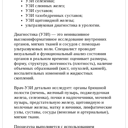
УЗИ селезенки;
УЗИ слюнных желез;
Записался на приём к врачу,остался довольным, всё
УЗИ суставов;
хорошо объяснил назначил эффективное лечение,
УЗИ тазобедренных суставов;
всем рекомендую. Врач очень компетентный
УЗИ щитовидной железы;
Давид, 12.07.2020
ультразвуковая диагностика в урологии.
Диагностика (УЗИ) — это неинвазивное
высокоинформативное исследование внутренних
органов, мягких тканей и сосудов с помощью
ультразвуковых волн. Специалист проводит
визуальный и функциональный анализ состояния
органов в реальном времени: оценивает размеры,
форму, структуру, эхогенность (плотность), наличие
объемных образований (кист, опухолей, камней),
воспалительных изменений и жидкостных
скоплений.
Врач-УЗИ детально исследует: органы брюшной
полости (печень, желчный пузырь, поджелудочная
железа, селезенка), почки и надпочечники, мочевой
пузырь, предстательную железу, щитовидную и
молочные железы, матку и яичники, лимфатические
узлы, суставы, сосуды (венозные и артериальные),
мягкие ткани.
Процедура выполняется с использованием