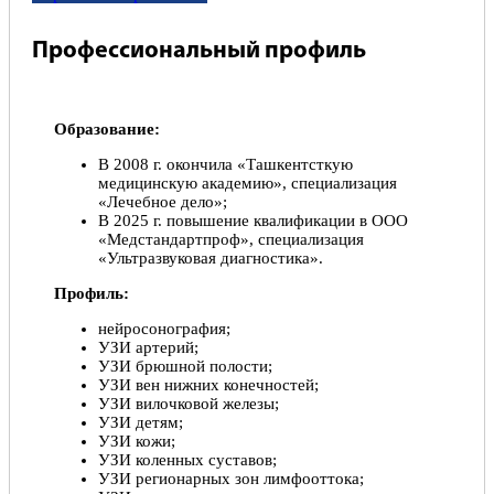
Назначенные препараты и схема их приёма работает
без сбоев уже больше года. Очень компетентный,
Профессиональный профиль
грамотный специалист, и ещё, что очень важно-
внимательное и доброжелательное отношение к
пациенту. Спасибо Вам!
Михаил, 16.08.2022
Образование:
В 2008 г. окончила «Ташкентсткую
Отлично!
медицинскую академию», специализация
«Лечебное дело»;
Благодарю Романа Араевича за очень внимательное
В 2025 г. повышение квалификации в ООО
отношение. Полностью развеял мои опасения,
«Медстандартпроф», специализация
подробно все объяснил и рассказал что делать когда
«Ультразвуковая диагностика».
случаются приступы. Минимум лекарств, максимум
эффективности. Это то что было нужно.
Профиль:
Юлия, 16.04.2022
нейросонография;
УЗИ артерий;
Отлично!
УЗИ брюшной полости;
УЗИ вен нижних конечностей;
Очень внимательный, доброжелательное отношение,
УЗИ вилочковой железы;
преданный своему делу, грамотный специалист.
УЗИ детям;
Светлана Юрьевна Белинская, 04.03.2022
УЗИ кожи;
УЗИ коленных суставов;
УЗИ регионарных зон лимфооттока;
Отлично!