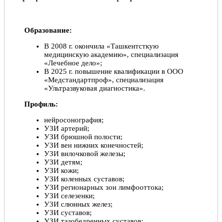
внимательное и доброжелательное отношение к
пациенту. Спасибо Вам!
Михаил, 16.08.2022
Образование:
В 2008 г. окончила «Ташкентсткую
Отлично!
медицинскую академию», специализация
Благодарю Романа Араевича за очень внимательное
«Лечебное дело»;
отношение. Полностью развеял мои опасения,
В 2025 г. повышение квалификации в ООО
подробно все объяснил и рассказал что делать когда
«Медстандартпроф», специализация
случаются приступы. Минимум лекарств, максимум
«Ультразвуковая диагностика».
эффективности. Это то что было нужно.
Профиль:
Юлия, 16.04.2022
нейросонография;
УЗИ артерий;
Отлично!
УЗИ брюшной полости;
УЗИ вен нижних конечностей;
Очень внимательный, доброжелательное отношение,
УЗИ вилочковой железы;
преданный своему делу, грамотный специалист.
УЗИ детям;
Светлана Юрьевна Белинская, 04.03.2022
УЗИ кожи;
УЗИ коленных суставов;
УЗИ регионарных зон лимфооттока;
Отлично!
УЗИ селезенки;
УЗИ слюнных желез;
Записался на приём к врачу,остался довольным, всё
УЗИ суставов;
хорошо объяснил назначил эффективное лечение,
УЗИ тазобедренных суставов;
всем рекомендую. Врач очень компетентный