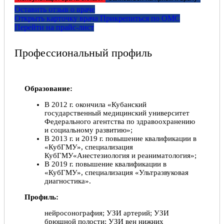
Оставить отзыв о враче
Открыть карточку врача
Прикрепитьcя по ОМС
Перейти на прайс-лист
Профессиональный профиль
Образование:
В 2012 г. окончила «Кубанский
государственный медицинский университет
Федерального агентства по здравоохранению
и социальному развитию»;
В 2013 г. и 2019 г. повышение квалификации в
«КубГМУ», специализация
КубГМУ«Анестезиология и реаниматология»;
В 2019 г. повышение квалификации в
«КубГМУ», специализация «Ультразвуковая
диагностика».
Профиль:
нейросонография; УЗИ артерий; УЗИ
брюшной полости; УЗИ вен нижних