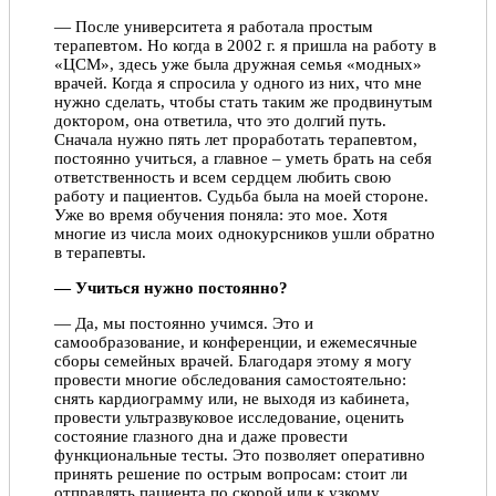
— После университета я работала простым
терапевтом. Но когда в 2002 г. я пришла на работу в
«ЦСМ», здесь уже была дружная семья «модных»
врачей. Когда я спросила у одного из них, что мне
нужно сделать, чтобы стать таким же продвинутым
доктором, она ответила, что это долгий путь.
Сначала нужно пять лет проработать терапевтом,
постоянно учиться, а главное – уметь брать на себя
ответственность и всем сердцем любить свою
работу и пациентов. Судьба была на моей стороне.
Уже во время обучения поняла: это мое. Хотя
многие из числа моих однокурсников ушли обратно
в терапевты.
— Учиться нужно постоянно?
— Да, мы постоянно учимся. Это и
самообразование, и конференции, и ежемесячные
сборы семейных врачей. Благодаря этому я могу
провести многие обследования самостоятельно:
снять кардиограмму или, не выходя из кабинета,
провести ультразвуковое исследование, оценить
состояние глазного дна и даже провести
функциональные тесты. Это позволяет оперативно
принять решение по острым вопросам: стоит ли
отправлять пациента по скорой или к узкому