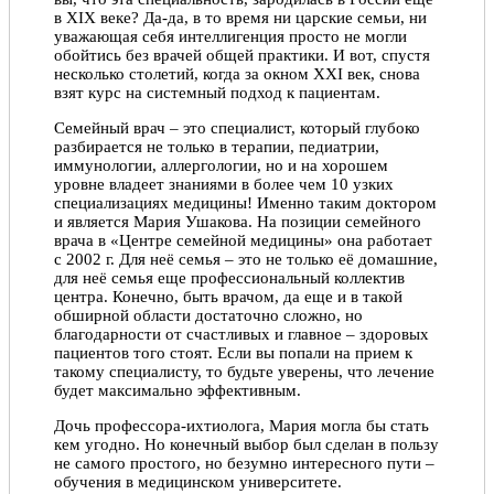
в ХIX веке? Да-да, в то время ни царские семьи, ни
уважающая себя интеллигенция просто не могли
обойтись без врачей общей практики. И вот, спустя
несколько столетий, когда за окном XXI век, снова
взят курс на системный подход к пациентам.
Семейный врач – это специалист, который глубоко
разбирается не только в терапии, педиатрии,
иммунологии, аллергологии, но и на хорошем
уровне владеет знаниями в более чем 10 узких
специализациях медицины! Именно таким доктором
и является Мария Ушакова. На позиции семейного
врача в «Центре семейной медицины» она работает
с 2002 г. Для неё семья – это не только её домашние,
для неё семья еще профессиональный коллектив
центра. Конечно, быть врачом, да еще и в такой
обширной области достаточно сложно, но
благодарности от счастливых и главное – здоровых
пациентов того стоят. Если вы попали на прием к
такому специалисту, то будьте уверены, что лечение
будет максимально эффективным.
Дочь профессора-ихтиолога, Мария могла бы стать
кем угодно. Но конечный выбор был сделан в пользу
не самого простого, но безумно интересного пути –
обучения в медицинском университете.