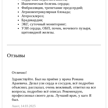
Ишемическая болезнь сердца;
Фибрилляция, трепетание предсердий;
Атриовентрикулярная блокада;
Атеросклероз;
Брадикардия;
ЭКГ, суточный мониторинг;
УЗИ сердца, ОБП, почек, мочевого пузыря,
щитовидной железы.
Отзывы
Отлично!
Здравствуйте. Был на приëме у врача Романа
Араевича. Делал узи серда и сосудов, всë подробно
объяснил, рассказал, очень вежливый, ответил на все
вопросы, подробно всë описал. Рекомендую,
профессионал своего дела. Лучший врач, у каго Я
был.
Ашот, 14.03.2025