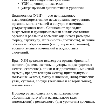
УЗИ щитовидной железы;
Давид, 12.07.2020
ультразвуковая диагностика в урологии.
Диагностика (УЗИ) — это неинвазивное
высокоинформативное исследование внутренних
органов, мягких тканей и сосудов с помощью
ультразвуковых волн. Специалист проводит
визуальный и функциональный анализ состояния
органов в реальном времени: оценивает размеры,
форму, структуру, эхогенность (плотность), наличие
объемных образований (кист, опухолей, камней),
воспалительных изменений и жидкостных
скоплений.
Врач-УЗИ детально исследует: органы брюшной
полости (печень, желчный пузырь, поджелудочная
железа, селезенка), почки и надпочечники, мочевой
пузырь, предстательную железу, щитовидную и
молочные железы, матку и яичники, лимфатические
узлы, суставы, сосуды (венозные и артериальные),
мягкие ткани.
Процедура выполняется с использованием
абдоминального и/или вагинального (для
гинекологии) / ректального (для урологии) датчиков.