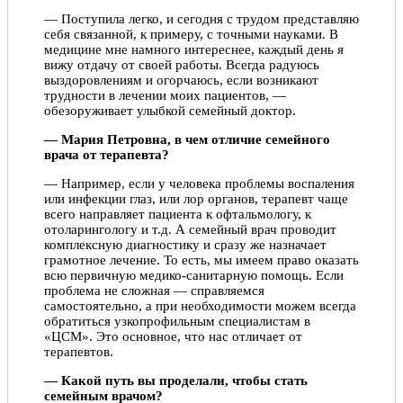
— Поступила легко, и сегодня с трудом представляю
себя связанной, к примеру, с точными науками. В
медицине мне намного интереснее, каждый день я
вижу отдачу от своей работы. Всегда радуюсь
выздоровлениям и огорчаюсь, если возникают
трудности в лечении моих пациентов, —
обезоруживает улыбкой семейный доктор.
— Мария Петровна, в чем отличие семейного
врача от терапевта?
— Например, если у человека проблемы воспаления
или инфекции глаз, или лор органов, терапевт чаще
всего направляет пациента к офтальмологу, к
отоларингологу и т.д. А семейный врач проводит
комплексную диагностику и сразу же назначает
грамотное лечение. То есть, мы имеем право оказать
всю первичную медико-санитарную помощь. Если
проблема не сложная — справляемся
самостоятельно, а при необходимости можем всегда
обратиться узкопрофильным специалистам в
«ЦСМ». Это основное, что нас отличает от
терапевтов.
— Какой путь вы проделали, чтобы стать
семейным врачом?