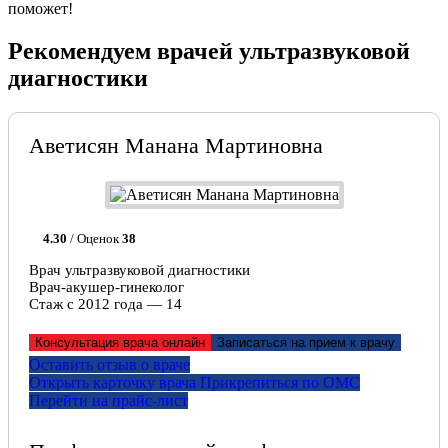
поможет!
Рекомендуем врачей ультразвуковой
диагностики
Аветисян Манана Мартиновна
4.30
/ Оценок
38
Врач ультразвуковой диагностики
Врач-акушер-гинеколог
Стаж с 2012 года — 14
Консультация врача онлайн
Записаться на прием к врачу
Оставить отзыв о враче
Открыть карточку врача
Прикрепитьcя по ОМС
Перейти на прайс-лист