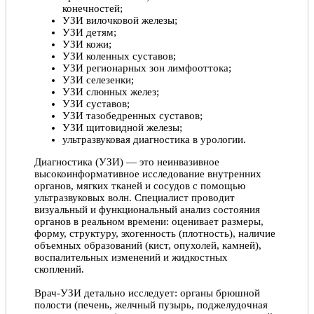
конечностей;
УЗИ вилочковой железы;
УЗИ детям;
УЗИ кожи;
УЗИ коленных суставов;
УЗИ регионарных зон лимфооттока;
УЗИ селезенки;
УЗИ слюнных желез;
УЗИ суставов;
УЗИ тазобедренных суставов;
УЗИ щитовидной железы;
ультразвуковая диагностика в урологии.
Диагностика (УЗИ) — это неинвазивное
высокоинформативное исследование внутренних
органов, мягких тканей и сосудов с помощью
ультразвуковых волн. Специалист проводит
визуальный и функциональный анализ состояния
органов в реальном времени: оценивает размеры,
форму, структуру, эхогенность (плотность), наличие
объемных образований (кист, опухолей, камней),
воспалительных изменений и жидкостных
скоплений.
Врач-УЗИ детально исследует: органы брюшной
полости (печень, желчный пузырь, поджелудочная