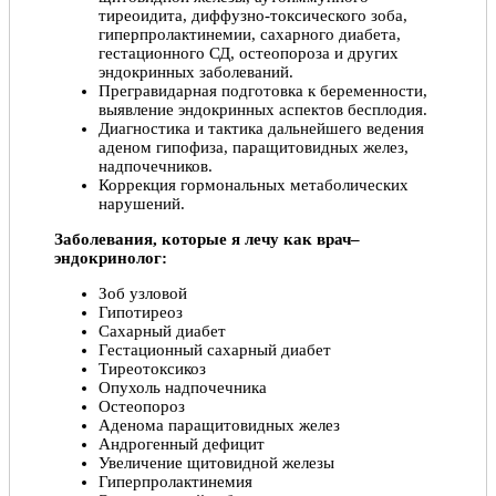
тиреоидита, диффузно-токсического зоба,
гиперпролактинемии, сахарного диабета,
гестационного СД, остеопороза и других
эндокринных заболеваний.
Прегравидарная подготовка к беременности,
выявление эндокринных аспектов бесплодия.
Диагностика и тактика дальнейшего ведения
аденом гипофиза, паращитовидных желез,
надпочечников.
Коррекция гормональных метаболических
нарушений.
Заболевания, которые я лечу как врач–
эндокринолог:
Зоб узловой
Гипотиреоз
Сахарный диабет
Гестационный сахарный диабет
Тиреотоксикоз
Опухоль надпочечника
Остеопороз
Аденома паращитовидных желез
Андрогенный дефицит
Увеличение щитовидной железы
Гиперпролактинемия