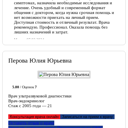
симптомах, назначила необходимые исследования и
лечение. Очень удобный и современный формат
общения с доктором, когда нужна срочная помощь и
нет возможности приехать на личный прием.
Доступная стоимость и отличный результат. Врача
рекомендую. Профессионал. Оказала помощь без
лишних назначений и затрат.
Мария, 07.02.2024
Отлично!
Перова Юлия Юрьевна
Прекрасный специалист, грамотный доктор, ничего
лишнего в назначениях, только эффективное
лечение. Рекомендую, мне помогла решить
застрарелую проблему с циститом.
Марина , 12.07.2023
5.00
/ Оценок
7
Врач ультразвуковой диагностики
Врач-эндокринолог
Стаж с 2005 года — 21
Консультация врача онлайн
Записаться на прием к врачу
Оставить отзыв о враче