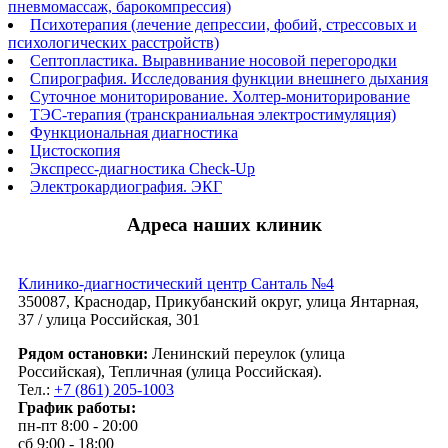
пневмомассаж, барокомпрессия)
Психотерапия (лечение депрессии, фобий, стрессовых и
психологических расстройств)
Септопластика. Выравнивание носовой перегородки
Спирография. Исследования функции внешнего дыхания
Суточное мониторирование. Холтер-мониторирование
ТЭС-терапия (транскраниальная электростимуляция)
Функциональная диагностика
Цистоскопия
Экспресс-диагностика Check-Up
Электрокардиография. ЭКГ
Адреса наших клиник
Клинико-диагностический центр Санталь №4
350087, Краснодар, Прикубанский округ, улица Янтарная,
37 / улица Российская, 301
Рядом остановки:
Ленинский переулок (улица
Российская), Тепличная (улица Российская).
Тел.:
+7 (861) 205-1003
График работы:
пн-пт 8:00 - 20:00
сб 9:00 - 18:00