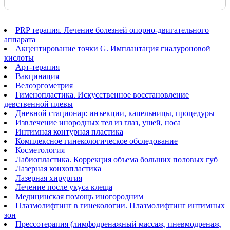
PRP терапия. Лечение болезней опорно-двигательного
аппарата
Акцентирование точки G. Имплантация гиалуроновой
кислоты
Арт-терапия
Вакцинация
Велоэргометрия
Гименопластика. Искусственное восстановление
девственной плевы
Дневной стационар: инъекции, капельницы, процедуры
Извлечение инородных тел из глаз, ушей, носа
Интимная контурная пластика
Комплексное гинекологическое обследование
Косметология
Лабиопластика. Коррекция объема больших половых губ
Лазерная конхопластика
Лазерная хирургия
Лечение после укуса клеща
Медицинская помощь иногородним
Плазмолифтинг в гинекологии. Плазмолифтинг интимных
зон
Прессотерапия (лимфодренажный массаж, пневмодренаж,