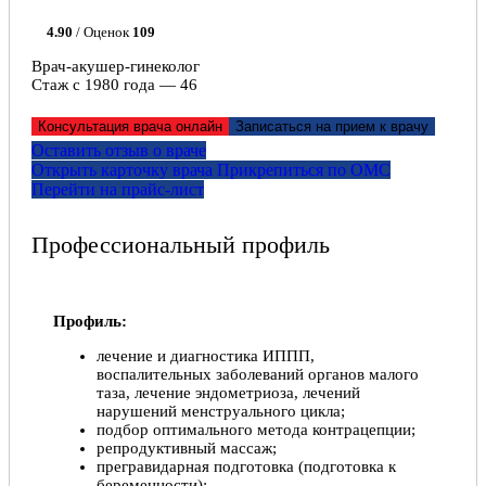
4.90
/ Оценок
109
Врач-акушер-гинеколог
Стаж с 1980 года — 46
Консультация врача онлайн
Записаться на прием к врачу
Оставить отзыв о враче
Открыть карточку врача
Прикрепитьcя по ОМС
Перейти на прайс-лист
Профессиональный профиль
Профиль:
лечение и диагностика ИППП,
воспалительных заболеваний органов малого
таза, лечение эндометриоза, лечений
нарушений менструального цикла;
подбор оптимального метода контрацепции;
репродуктивный массаж;
прегравидарная подготовка (подготовка к
беременности);