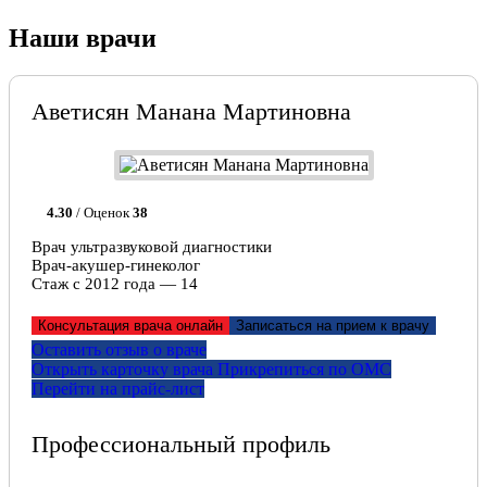
Наши врачи
Аветисян Манана Мартиновна
4.30
/ Оценок
38
Врач ультразвуковой диагностики
Врач-акушер-гинеколог
Стаж с 2012 года — 14
Консультация врача онлайн
Записаться на прием к врачу
Оставить отзыв о враче
Открыть карточку врача
Прикрепитьcя по ОМС
Перейти на прайс-лист
Профессиональный профиль