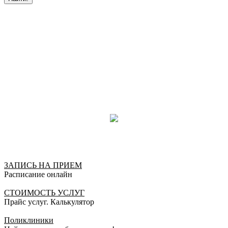
Лучший врач которого я встречала! Внимательная
как в работе, так и к пациенту, грамотная,
Профессионализм во всем . Спасибо за вашу
работу!
Карина, 23.03.2021
Отлично!
Хочу от всей души сказать большое спасибо Ольге
Александровне , за высокий профессионализм,
внимательное отношение к пацинту и умение
оказать психологическую поддержку .
Мария , 27.11.2020
Отлично!
Отличный специалист, в деталях вникнула в мою
ЗАПИСЬ НА ПРИЕМ
ситуацию. Очень понравилось отношение. Спасибо
Расписание онлайн
огромное
Елена, 04.03.2020
СТОИМОСТЬ УСЛУГ
Прайс услуг. Калькулятор
Отлично!
Поликлиники
Больше бы таких отзывчивых и хороших врачей!