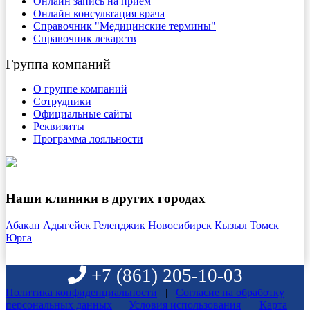
Онлайн запись на прием
Онлайн консультация врача
Справочник "Медицинские термины"
Справочник лекарств
Группа компаний
О группе компаний
Сотрудники
Официальные сайты
Реквизиты
Программа лояльности
Наши клиники в других городах
Абакан
Адыгейск
Геленджик
Новосибирск
Кызыл
Томск
Юрга
+7 (861)
205-10-03
Политика конфиденциальности
|
Согласие на обработку
персональных данных
Условия использования
|
Карта