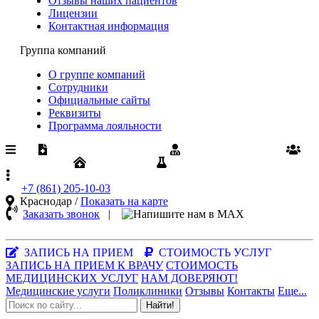
Отзывы наших пациентов
Лицензии
Контактная информация
Группа компаний
О группе компаний
Сотрудники
Официальные сайты
Реквизиты
Программа лояльности
Медпомощь по ОМС
Диспансеризация
Вакансии
Юрлицам
Результаты анализов
+7 (861)
205-10-03
Краснодар /
Показать на карте
Заказать звонок
|
MAX-
мессенджер
ЗАПИСЬ НА ПРИЕМ
СТОИМОСТЬ УСЛУГ
ЗАПИСЬ НА ПРИЕМ К ВРАЧУ
СТОИМОСТЬ
МЕДИЦИНСКИХ УСЛУГ
НАМ ДОВЕРЯЮТ!
Медицинские услуги
Поликлиники
Отзывы
Контакты
Еще...
Найти!