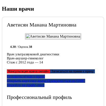
Наши врачи
Аветисян Манана Мартиновна
4.30
/ Оценок
38
Врач ультразвуковой диагностики
Врач-акушер-гинеколог
Стаж с 2012 года — 14
Консультация врача онлайн
Записаться на прием к врачу
Оставить отзыв о враче
Открыть карточку врача
Прикрепитьcя по ОМС
Перейти на прайс-лист
Профессиональный профиль