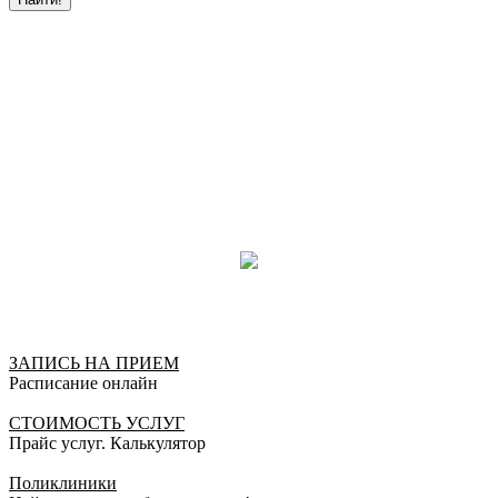
Лучший врач которого я встречала! Внимательная
как в работе, так и к пациенту, грамотная,
Профессионализм во всем . Спасибо за вашу
работу!
Карина, 23.03.2021
Отлично!
Хочу от всей души сказать большое спасибо Ольге
Александровне , за высокий профессионализм,
внимательное отношение к пацинту и умение
оказать психологическую поддержку .
Мария , 27.11.2020
Отлично!
Отличный специалист, в деталях вникнула в мою
ЗАПИСЬ НА ПРИЕМ
ситуацию. Очень понравилось отношение. Спасибо
Расписание онлайн
огромное
Елена, 04.03.2020
СТОИМОСТЬ УСЛУГ
Прайс услуг. Калькулятор
Отлично!
Поликлиники
Больше бы таких отзывчивых и хороших врачей!