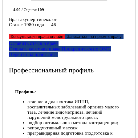
4.90
/ Оценок
109
Врач-акушер-гинеколог
Стаж с 1980 года — 46
Консультация врача онлайн
Записаться на прием к врачу
Оставить отзыв о враче
Открыть карточку врача
Прикрепитьcя по ОМС
Перейти на прайс-лист
Профессиональный профиль
Профиль:
лечение и диагностика ИППП,
воспалительных заболеваний органов малого
таза, лечение эндометриоза, лечений
нарушений менструального цикла;
подбор оптимального метода контрацепции;
репродуктивный массаж;
прегравидарная подготовка (подготовка к