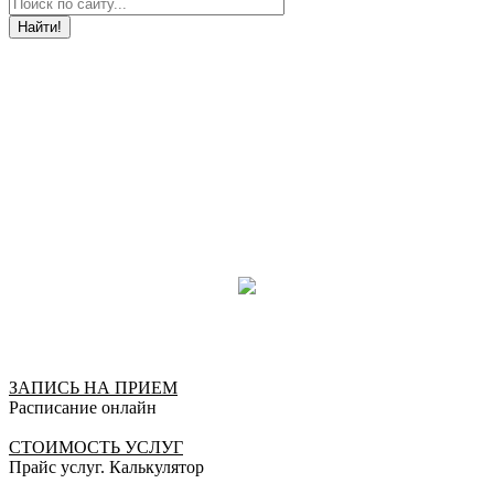
Отлично!
Найти!
Лучший врач которого я встречала! Внимательная
как в работе, так и к пациенту, грамотная,
Профессионализм во всем . Спасибо за вашу
работу!
Карина, 23.03.2021
Отлично!
Хочу от всей души сказать большое спасибо Ольге
Александровне , за высокий профессионализм,
внимательное отношение к пацинту и умение
оказать психологическую поддержку .
Мария , 27.11.2020
Отлично!
Отличный специалист, в деталях вникнула в мою
ЗАПИСЬ НА ПРИЕМ
ситуацию. Очень понравилось отношение. Спасибо
Расписание онлайн
огромное
Елена, 04.03.2020
СТОИМОСТЬ УСЛУГ
Прайс услуг. Калькулятор
Отлично!