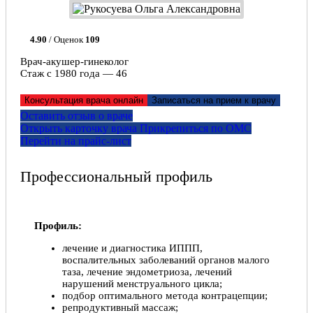
4.90
/ Оценок
109
Врач-акушер-гинеколог
Стаж с 1980 года — 46
Консультация врача онлайн
Записаться на прием к врачу
Оставить отзыв о враче
Открыть карточку врача
Прикрепитьcя по ОМС
Перейти на прайс-лист
Профессиональный профиль
Профиль:
лечение и диагностика ИППП,
воспалительных заболеваний органов малого
таза, лечение эндометриоза, лечений
нарушений менструального цикла;
подбор оптимального метода контрацепции;
репродуктивный массаж;