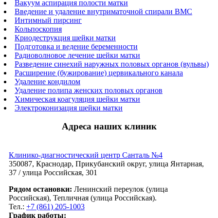
Вакуум аспирация полости матки
Введение и удаление внутриматочной спирали ВМС
Интимный пирсинг
Кольпоскопия
Криодеструкция шейки матки
Подготовка и ведение беременности
Радиоволновое лечение шейки матки
Разведение синехий наружных половых органов (вульвы)
Расширение (бужирование) цервикального канала
Удаление кондилом
Удаление полипа женских половых органов
Химическая коагуляция шейки матки
Электроконизация шейки матки
Адреса наших клиник
Клинико-диагностический центр Санталь №4
350087, Краснодар, Прикубанский округ, улица Янтарная,
37 / улица Российская, 301
Рядом остановки:
Ленинский переулок (улица
Российская), Тепличная (улица Российская).
Тел.:
+7 (861) 205-1003
График работы: