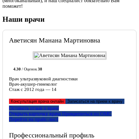
(многоканальный), и наш специалист обязательно Вам
поможет!
Наши врачи
Аветисян Манана Мартиновна
4.30
/ Оценок
38
Врач ультразвуковой диагностики
Врач-акушер-гинеколог
Стаж с 2012 года — 14
Консультация врача онлайн
Записаться на прием к врачу
Оставить отзыв о враче
Открыть карточку врача
Прикрепитьcя по ОМС
Перейти на прайс-лист
Профессиональный профиль