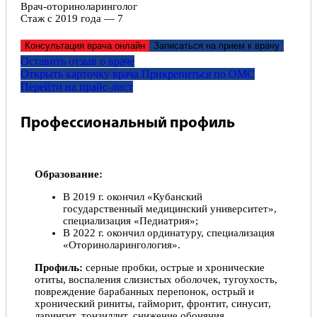
Врач-оториноларинголог
Стаж с 2019 года — 7
Консультация врача онлайн
Записаться на прием к врачу
Оставить отзыв о враче
Открыть карточку врача
Прикрепитьcя по ОМС
Перейти на прайс-лист
Профессиональный профиль
Образование:
В 2019 г. окончил «Кубанский
государственный медицинский университет»,
специализация «Педиатрия»;
В 2022 г. окончил ординатуру, специализация
«Оториноларингология».
Профиль:
серные пробки, острые и хронические
отиты, воспаления слизистых оболочек, тугоухость,
повреждение барабанных перепонок, острый и
хронический риниты, гайморит, фронтит, синусит,
ларингит, тонзиллит, снижение обоняния,