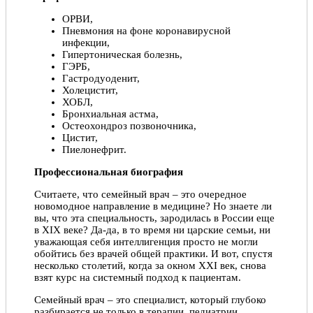
ОРВИ,
Пневмония на фоне коронавирусной
инфекции,
Гипертоническая болезнь,
ГЭРБ,
Гастродуоденит,
Холецистит,
ХОБЛ,
Бронхиальная астма,
Остеохондроз позвоночника,
Цистит,
Пиелонефрит.
Профессиональная биография
Считаете, что семейный врач – это очередное
новомодное направление в медицине? Но знаете ли
вы, что эта специальность, зародилась в России еще
в ХIX веке? Да-да, в то время ни царские семьи, ни
уважающая себя интеллигенция просто не могли
обойтись без врачей общей практики. И вот, спустя
несколько столетий, когда за окном XXI век, снова
взят курс на системный подход к пациентам.
Семейный врач – это специалист, который глубоко
разбирается не только в терапии, педиатрии,