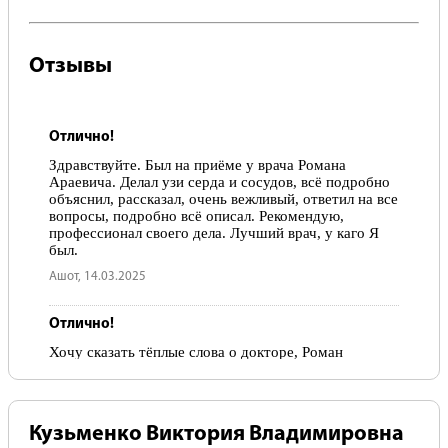
Лидия, 24.03.2019
Отзывы
Отлично!
Здравствуйте. Был на приëме у врача Романа
Араевича. Делал узи серда и сосудов, всë подробно
объяснил, рассказал, очень вежливый, ответил на все
вопросы, подробно всë описал. Рекомендую,
профессионал своего дела. Лучший врач, у каго Я
был.
Ашот, 14.03.2025
Отлично!
Хочу сказать тёплые слова о докторе, Роман
Араевичу. Внимательный деликатный,
уважительный, грамотный(не смотря на свой
молодой возраст). Довольно убедительно и понятно,
объясняет ситуацию в которой я оказалась.
Кузьменко Виктория Владимировна
(Ситуация не простая) Спасибо Вам большое. Удачи