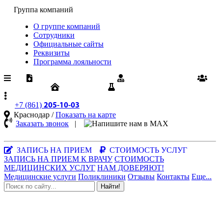
Группа компаний
О группе компаний
Сотрудники
Официальные сайты
Реквизиты
Программа лояльности
Медпомощь по ОМС
Диспансеризация
Вакансии
Юрлицам
Результаты анализов
+7 (861)
205-10-03
Краснодар /
Показать на карте
Заказать звонок
|
MAX-
мессенджер
ЗАПИСЬ НА ПРИЕМ
СТОИМОСТЬ УСЛУГ
ЗАПИСЬ НА ПРИЕМ К ВРАЧУ
СТОИМОСТЬ
МЕДИЦИНСКИХ УСЛУГ
НАМ ДОВЕРЯЮТ!
Медицинские услуги
Поликлиники
Отзывы
Контакты
Еще...
Найти!