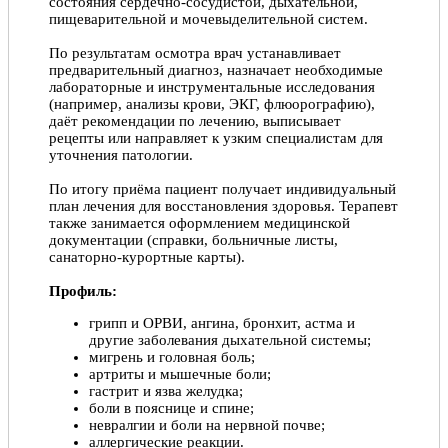
подробно все объяснил и рассказал что делать когда
состояния сердечно-сосудистой, дыхательной,
случаются приступы. Минимум лекарств, максимум
пищеварительной и мочевыделительной систем.
эффективности. Это то что было нужно.
По результатам осмотра врач устанавливает
Юлия, 16.04.2022
предварительный диагноз, назначает необходимые
лабораторные и инструментальные исследования
(например, анализы крови, ЭКГ, флюорографию),
Отлично!
даёт рекомендации по лечению, выписывает
Очень внимательный, доброжелательное отношение,
рецепты или направляет к узким специалистам для
преданный своему делу, грамотный специалист.
уточнения патологии.
Светлана Юрьевна Белинская, 04.03.2022
По итогу приёма пациент получает индивидуальный
план лечения для восстановления здоровья. Терапевт
также занимается оформлением медицинской
Отлично!
документации (справки, больничные листы,
Записался на приём к врачу,остался довольным, всё
санаторно-курортные карты).
хорошо объяснил назначил эффективное лечение,
всем рекомендую. Врач очень компетентный
Профиль:
Давид, 12.07.2020
грипп и ОРВИ, ангина, бронхит, астма и
другие заболевания дыхательной системы;
мигрень и головная боль;
артриты и мышечные боли;
гастрит и язва желудка;
боли в пояснице и спине;
невралгии и боли на нервной почве;
аллергические реакции.