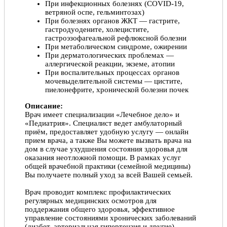
При инфекционных болезнях (COVID-19,
ветряной оспе, гельминтозах)
При болезнях органов ЖКТ — гастрите,
гастродуодените, холецистите,
гастроэзофагеальной рефлюксной болезни
При метаболическом синдроме, ожирении
При дерматологических проблемах —
аллергической реакции, экземе, атопии
При воспалительных процессах органов
мочевыделительной системы — цистите,
пиелонефрите, хронической болезни почек
Описание:
Врач имеет специализации «Лечебное дело» и
«Педиатрия». Специалист ведет амбулаторный
приём, предоставляет удобную услугу — онлайн
прием врача, а также Вы можете вызвать врача на
дом в случае ухудшения состояния здоровья для
оказания неотложной помощи. В рамках услуг
общей врачебной практики (семейной медицины)
Вы получаете полный уход за всей Вашей семьей.
Врач проводит комплекс профилактических
регулярных медицинских осмотров для
поддержания общего здоровья, эффективное
управление состояниями хронических заболеваний
(диабет, артериальная гипертензия и другие),