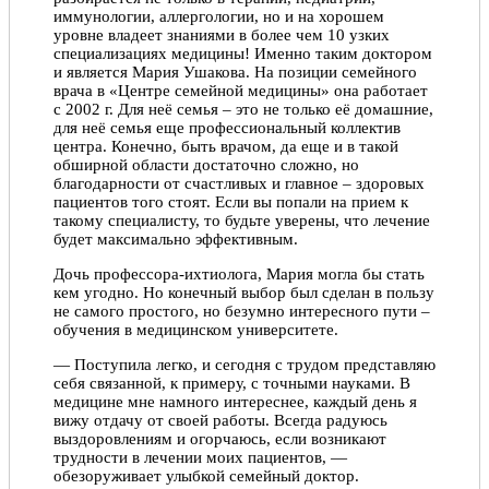
иммунологии, аллергологии, но и на хорошем
уровне владеет знаниями в более чем 10 узких
специализациях медицины! Именно таким доктором
и является Мария Ушакова. На позиции семейного
врача в «Центре семейной медицины» она работает
с 2002 г. Для неё семья – это не только её домашние,
для неё семья еще профессиональный коллектив
центра. Конечно, быть врачом, да еще и в такой
обширной области достаточно сложно, но
благодарности от счастливых и главное – здоровых
пациентов того стоят. Если вы попали на прием к
такому специалисту, то будьте уверены, что лечение
будет максимально эффективным.
Дочь профессора-ихтиолога, Мария могла бы стать
кем угодно. Но конечный выбор был сделан в пользу
не самого простого, но безумно интересного пути –
обучения в медицинском университете.
— Поступила легко, и сегодня с трудом представляю
себя связанной, к примеру, с точными науками. В
медицине мне намного интереснее, каждый день я
вижу отдачу от своей работы. Всегда радуюсь
выздоровлениям и огорчаюсь, если возникают
трудности в лечении моих пациентов, —
обезоруживает улыбкой семейный доктор.