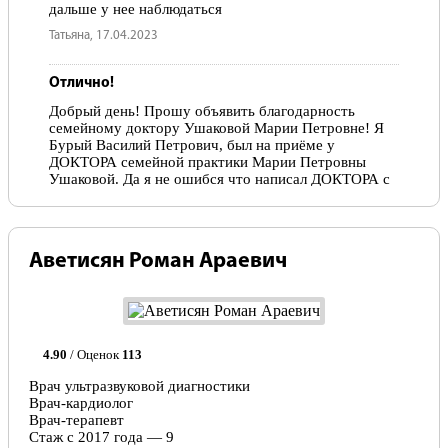
дальше у нее наблюдаться
Татьяна, 17.04.2023
Отлично!
Добрый день! Прошу объявить благодарность
семейному доктору Ушаковой Марии Петровне! Я
Бурый Василий Петрович, был на приёме у
ДОКТОРА семейной практики Марии Петровны
Ушаковой. Да я не ошибся что написал ДОКТОРА с
большой буквы, я считаю что это правильно. Это
человек большой и искренней души, вежливая,
внимательная и прекрасный специалист. Поставила
правильный диагноз, прописала лечение и через 3
Аветисян Роман Араевич
дня у меня прошёл кашель, боли в груди, стал спать.
Я советую всем кто читает мой отзыв о ДОКТОРЕ
Ушаковой Марии Петровне, знайте это ДОКТОР от
бога! И вообще при переходе в Санталь№ я
обращался к многим врачам,кардиологу, урологу,
ортопеду и все врачи отзывчивые и
4.90
/ Оценок
113
квалифицированные. Спасибо за ваш благородный и
не лёгкий труд! Дай вам бог здоровья и многие лета
Врач ультразвуковой диагностики
жизни!!! С уважением Бурый Василий Петрович.
Врач-кардиолог
Врач-терапевт
Василий, 17.01.2023
Стаж с 2017 года — 9