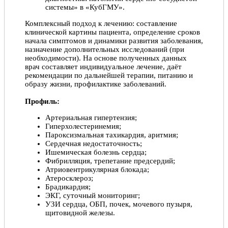
системы» в «КубГМУ».
приветливость. Я, Ярошевич Елена Викторовна и
моя семья Ярошевичи вот уже 17 лет прикреплены к
Комплексный подход к лечению: составление
ЦСМ №2, обращаемся со своими невзгодами и
клинической картины пациента, определение сроков
болячками к врачам. Произошла неблагоприятная
начала симптомов и динамики развития заболевания,
ситуация. 15 апреля 2020 года я обратилась с утра в
назначение дополнительных исследований (при
ЦСМ №2 — прием вела доктор Ушакова Мария
необходимости). На основе полученных данных
Петровна (до этого я стояла на учете у другого
врач составляет индивидуальное лечение, даёт
терапевта). Отеки нижних конечностей, отек живота,
рекомендации по дальнейшей терапии, питанию и
дыхательных путей, одышка, я не могла дышать.
образу жизни, профилактике заболеваний.
Проведя электрокардиографические исследования,
доктор Ушакова М.П. вызвала скорую помощь и
Профиль:
отправила меня в стационар. В стационарное
отделение медуниверситета я попала с диагнозом
Артериальная гипертензия;
«инфаркт». В настоящее время прохожу лечение и
Гиперхолестеринемия;
стою на учете в НИИ Кардиологии. Прошу вас
Пароксизмальная тахикардия, аритмия;
сказать спасибо от моего имени доктору Ушаковой
Сердечная недостаточность;
Марии Петровне за то, что она спасла меня от
Ишемическая болезнь сердца;
смерти и присвоить ей степень Доктора
Фибрилляция, трепетание предсердий;
медицинских наук.
Атриовентрикулярная блокада;
Ярошевич Елена Викторовна, 11.06.2020
Атеросклероз;
Брадикардия;
ЭКГ, суточный мониторинг;
Отлично!
УЗИ сердца, ОБП, почек, мочевого пузыря,
щитовидной железы.
Мария Петровна очень отзывчивый и
профессиональный врач, мастер своего дела.