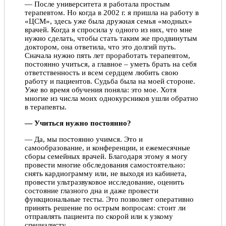
— После университета я работала простым
терапевтом. Но когда в 2002 г. я пришла на работу в
«ЦСМ», здесь уже была дружная семья «модных»
врачей. Когда я спросила у одного из них, что мне
нужно сделать, чтобы стать таким же продвинутым
доктором, она ответила, что это долгий путь.
Сначала нужно пять лет проработать терапевтом,
постоянно учиться, а главное – уметь брать на себя
ответственность и всем сердцем любить свою
работу и пациентов. Судьба была на моей стороне.
Уже во время обучения поняла: это мое. Хотя
многие из числа моих однокурсников ушли обратно
в терапевты.
— Учиться нужно постоянно?
— Да, мы постоянно учимся. Это и
самообразование, и конференции, и ежемесячные
сборы семейных врачей. Благодаря этому я могу
провести многие обследования самостоятельно:
снять кардиограмму или, не выходя из кабинета,
провести ультразвуковое исследование, оценить
состояние глазного дна и даже провести
функциональные тесты. Это позволяет оперативно
принять решение по острым вопросам: стоит ли
отправлять пациента по скорой или к узкому
специалисту.