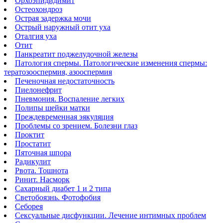
Орхоэпидидимит
Остеохондроз
Острая задержка мочи
Острый наружный отит уха
Оталгия уха
Отит
Панкреатит поджелудочной железы
Патология спермы. Патологические изменения спермы:
тератозооспермия, азооспермия
Печеночная недостаточность
Пиелонефрит
Пневмония. Воспаление легких
Полипы шейки матки
Преждевременная эякуляция
Проблемы со зрением. Болезни глаз
Проктит
Простатит
Пяточная шпора
Радикулит
Рвота. Тошнота
Ринит. Насморк
Сахарный диабет 1 и 2 типа
Светобоязнь. Фотофобия
Себорея
Сексуальные дисфункции. Лечение интимных проблем