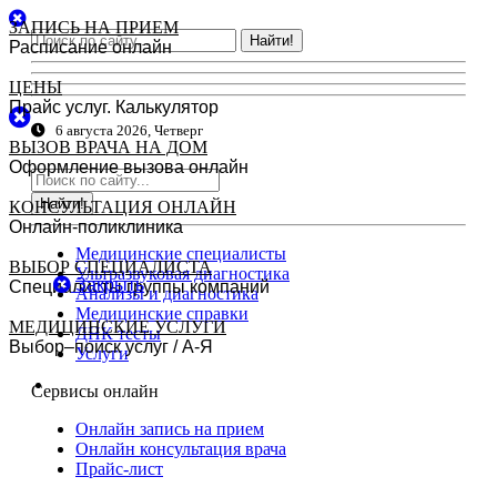
ЗАПИСЬ НА ПРИЕМ
Найти!
Расписание онлайн
ЦЕНЫ
Прайс услуг. Калькулятор
6 августа 2026, Четверг
ВЫЗОВ ВРАЧА НА ДОМ
Оформление вызова онлайн
Найти!
КОНСУЛЬТАЦИЯ ОНЛАЙН
Онлайн-поликлиника
Медицинские специалисты
ВЫБОР СПЕЦИАЛИСТА
Ультразвуковая диагностика
Закрыть
Специалисты группы компаний
Анализы и диагностика
Медицинские справки
МЕДИЦИНСКИЕ УСЛУГИ
ДНК тесты
Выбор–поиск услуг / А-Я
Услуги
Сервисы онлайн
Онлайн запись на прием
Онлайн консультация врача
Прайс-лист