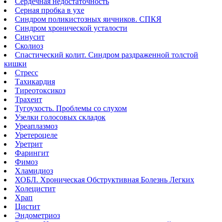
Сердечная недостаточность
Серная пробка в ухе
Синдром поликистозных яичников. СПКЯ
Синдром хронической усталости
Синусит
Сколиоз
Спастический колит. Синдром раздраженной толстой
кишки
Стресс
Тахикардия
Тиреотоксикоз
Трахеит
Тугоухость. Проблемы со слухом
Узелки голосовых складок
Уреаплазмоз
Уретероцеле
Уретрит
Фарингит
Фимоз
Хламидиоз
ХОБЛ. Хроническая Обструктивная Болезнь Легких
Холецистит
Храп
Цистит
Эндометриоз