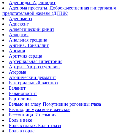
Аденоиды. Аденоидит
Ярошевич Елена Викторовна, 11.06.2020
Аденома простаты. Доброкачественная гиперплазия
предстательной железы (ДГПЖ)
Отлично!
Аденомиоз
Аднексит
Мария Петровна очень отзывчивый и
Аллергический ринит
профессиональный врач, мастер своего дела.
Аллергия
Лидия, 24.03.2019
Анальная трещина
Ангина. Тонзиллит
Анемия
Аритмия сердца
Артериальная гипертония
Артрит. Артроз суставов
Атерома
Атопический дерматит
Бактериальный вагиноз
Баланит
Баланопостит
Бартолинит
Бельмо на глазу. Помутнение роговицы глаза
Бесплодие мужское и женское
Бессонница. Инсомния
Боль в веке
Боль в глазах. Болят глаза
Боль в горле