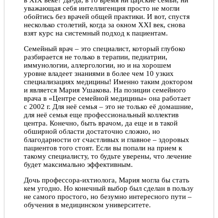
в ХIX веке? Да-да, в то время ни царские семьи, ни
уважающая себя интеллигенция просто не могли
обойтись без врачей общей практики. И вот, спустя
несколько столетий, когда за окном XXI век, снова
взят курс на системный подход к пациентам.
Семейный врач – это специалист, который глубоко
разбирается не только в терапии, педиатрии,
иммунологии, аллергологии, но и на хорошем
уровне владеет знаниями в более чем 10 узких
специализациях медицины! Именно таким доктором
и является Мария Ушакова. На позиции семейного
врача в «Центре семейной медицины» она работает
с 2002 г. Для неё семья – это не только её домашние,
для неё семья еще профессиональный коллектив
центра. Конечно, быть врачом, да еще и в такой
обширной области достаточно сложно, но
благодарности от счастливых и главное – здоровых
пациентов того стоят. Если вы попали на прием к
такому специалисту, то будьте уверены, что лечение
будет максимально эффективным.
Дочь профессора-ихтиолога, Мария могла бы стать
кем угодно. Но конечный выбор был сделан в пользу
не самого простого, но безумно интересного пути –
обучения в медицинском университете.