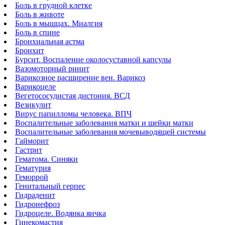
Боль в грудной клетке
Боль в животе
Боль в мышцах. Миалгия
Боль в спине
Бронхиальная астма
Бронхит
Бурсит. Воспаление околосуставной капсулы
Вазомоторный ринит
Варикозное расширение вен. Варикоз
Варикоцеле
Вегетососудистая дистония. ВСД
Везикулит
Вирус папилломы человека. ВПЧ
Воспалительные заболевания матки и шейки матки
Воспалительные заболевания мочевыводящей системы
Гайморит
Гастрит
Гематома. Синяки
Гематурия
Геморрой
Генитальный герпес
Гидраденит
Гидронефроз
Гидроцеле. Водянка яичка
Гинекомастия