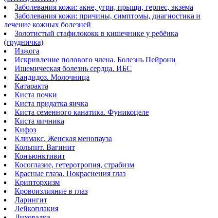
Заболевания кожи: акне, угри, прыщи, герпес, экзема
Заболевания кожи: причины, симптомы, диагностика и
лечение кожных болезней
Золотистый стафилококк в кишечнике у ребёнка
(грудничка)
Изжога
Искривление полового члена. Болезнь Пейрони
Ишемическая болезнь сердца. ИБС
Кандидоз. Молочница
Катаракта
Киста почки
Киста придатка яичка
Киста семенного канатика. Фуникоцеле
Киста яичника
Кифоз
Климакс. Женская менопауза
Кольпит. Вагинит
Конъюнктивит
Косоглазие, гетеротропия, страбизм
Красные глаза. Покраснения глаз
Крипторхизм
Кровоизлияние в глаз
Ларингит
Лейкоплакия
Лихорадка