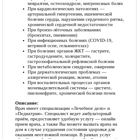
невралгии, остеохондрозе, мигренозных болях
При кардиологических патологиях —
артериальной гипертензии, ишемической
болезни сердца, нарушении сердечного ритма,
хронической сердечной недостаточности
При бронхо-лёгочных заболеваниях
(бронхитах, пневмонии)
При инфекционных болезнях (COVID-19,
ветряной оспе, гельминтозах)
При болезнях органов ЖКТ — гастрите,
гастродуодените, холецистите,
гастроэзофагеальной рефлюксной болезни
При метаболическом синдроме, ожирении
При дерматологических проблемах —
аллергической реакции, экземе, атопии
При воспалительных процессах органов
мочевыделительной системы — цистите,
пиелонефрите, хронической болезни почек
Описание:
Врач имеет специализации «Лечебное дело» и
«Педиатрия». Специалист ведет амбулаторный
приём, предоставляет удобную услугу — онлайн
прием врача, а также Вы можете вызвать врача на
дом в случае ухудшения состояния здоровья для
оказания неотложной помощи. В рамках услуг