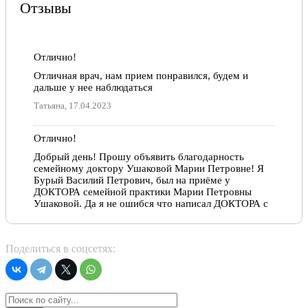
Отзывы
Отлично!
Отличная врач, нам прием понравился, будем и
дальше у нее наблюдаться
Татьяна, 17.04.2023
Отлично!
Добрый день! Прошу объявить благодарность
семейному доктору Ушаковой Марии Петровне! Я
Бурый Василий Петрович, был на приёме у
ДОКТОРА семейной практики Марии Петровны
Ушаковой. Да я не ошибся что написал ДОКТОРА с
большой буквы, я считаю что это правильно. Это
человек большой и искренней души, вежливая,
внимательная и прекрасный специалист. Поставила
Поделиться в соцсетях:
правильный диагноз, прописала лечение и через 3
дня у меня прошёл кашель, боли в груди, стал спать.
Я советую всем кто читает мой отзыв о ДОКТОРЕ
Ушаковой Марии Петровне, знайте это ДОКТОР от
бога! И вообще при переходе в Санталь№ я