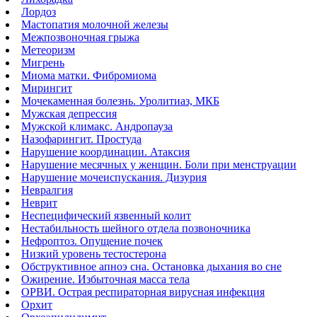
Лордоз
Мастопатия молочной железы
Межпозвоночная грыжа
Метеоризм
Мигрень
Миома матки. Фибромиома
Мирингит
Мочекаменная болезнь. Уролитиаз, МКБ
Мужская депрессия
Мужской климакс. Андропауза
Назофарингит. Простуда
Нарушение координации. Атаксия
Нарушение месячных у женщин. Боли при менструации
Нарушение мочеиспускания. Дизурия
Невралгия
Неврит
Неспецифический язвенный колит
Нестабильность шейного отдела позвоночника
Нефроптоз. Опущение почек
Низкий уровень тестостерона
Обструктивное апноэ сна. Остановка дыхания во сне
Ожирение. Избыточная масса тела
ОРВИ. Острая респираторная вирусная инфекция
Орхит