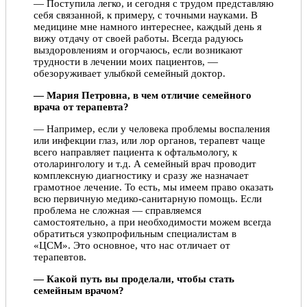
— Поступила легко, и сегодня с трудом представляю
себя связанной, к примеру, с точными науками. В
медицине мне намного интереснее, каждый день я
вижу отдачу от своей работы. Всегда радуюсь
выздоровлениям и огорчаюсь, если возникают
трудности в лечении моих пациентов, —
обезоруживает улыбкой семейный доктор.
— Мария Петровна, в чем отличие семейного
врача от терапевта?
— Например, если у человека проблемы воспаления
или инфекции глаз, или лор органов, терапевт чаще
всего направляет пациента к офтальмологу, к
отоларингологу и т.д. А семейный врач проводит
комплексную диагностику и сразу же назначает
грамотное лечение. То есть, мы имеем право оказать
всю первичную медико-санитарную помощь. Если
проблема не сложная — справляемся
самостоятельно, а при необходимости можем всегда
обратиться узкопрофильным специалистам в
«ЦСМ». Это основное, что нас отличает от
терапевтов.
— Какой путь вы проделали, чтобы стать
семейным врачом?