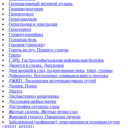
Гиперактивный мочевой пузырь
Гиперандрогения
Гипергидроз
Гипогонадизм
Гипоспадия и эписпадия
Гипотиреоз
Гломерулонефрит
Головная боль
Гонорея (триппер)
Горечь во рту. Привкус горечи
Грипп
ГЭРБ. Гастроэзофагеальная рефлюксная болезнь
Двоится в глазах. Диплопия
Дергающийся глаз, подергивание века, тики, спазмы
Деферентит. Воспаление семявыносящего протока
ДЖВП. Дискинезия желчевыводящих путей
Диарея. Понос
Диатез
Дисбактериоз кишечника
Дисплазия шейки матки
Дистрофия сетчатки глаза
Желтые склеры. Желтые белки глаз
Жировой гепатоз. Ожирение печени
Заболевания (инфекции), передающиеся половым путем
(ЗППП, ИППП)