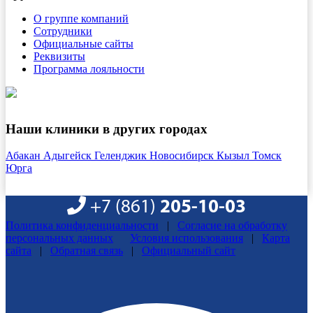
О группе компаний
Сотрудники
Официальные сайты
Реквизиты
Программа лояльности
Наши клиники в других городах
Абакан
Адыгейск
Геленджик
Новосибирск
Кызыл
Томск
Юрга
+7 (861)
205-10-03
Политика конфиденциальности
|
Согласие на обработку
персональных данных
Условия использования
|
Карта
сайта
|
Обратная связь
|
Официальный сайт