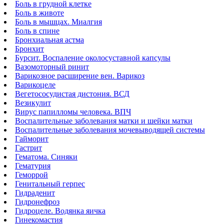
Боль в грудной клетке
Боль в животе
Боль в мышцах. Миалгия
Боль в спине
Бронхиальная астма
Бронхит
Бурсит. Воспаление околосуставной капсулы
Вазомоторный ринит
Варикозное расширение вен. Варикоз
Варикоцеле
Вегетососудистая дистония. ВСД
Везикулит
Вирус папилломы человека. ВПЧ
Воспалительные заболевания матки и шейки матки
Воспалительные заболевания мочевыводящей системы
Гайморит
Гастрит
Гематома. Синяки
Гематурия
Геморрой
Генитальный герпес
Гидраденит
Гидронефроз
Гидроцеле. Водянка яичка
Гинекомастия