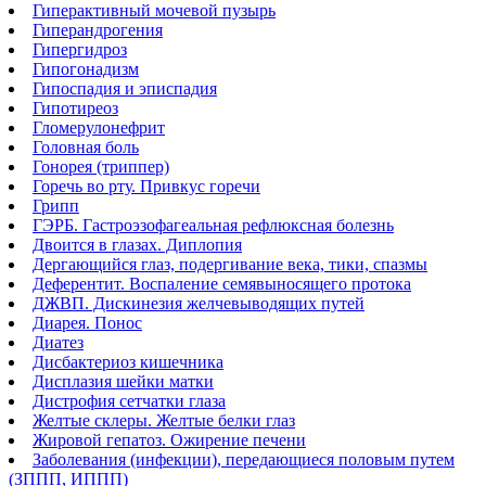
Гиперактивный мочевой пузырь
Гиперандрогения
Гипергидроз
Гипогонадизм
Гипоспадия и эписпадия
Гипотиреоз
Гломерулонефрит
Головная боль
Гонорея (триппер)
Горечь во рту. Привкус горечи
Грипп
ГЭРБ. Гастроэзофагеальная рефлюксная болезнь
Двоится в глазах. Диплопия
Дергающийся глаз, подергивание века, тики, спазмы
Деферентит. Воспаление семявыносящего протока
ДЖВП. Дискинезия желчевыводящих путей
Диарея. Понос
Диатез
Дисбактериоз кишечника
Дисплазия шейки матки
Дистрофия сетчатки глаза
Желтые склеры. Желтые белки глаз
Жировой гепатоз. Ожирение печени
Заболевания (инфекции), передающиеся половым путем
(ЗППП, ИППП)