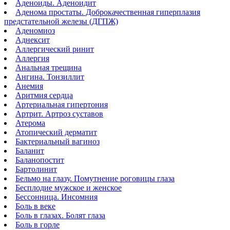
Аденоиды. Аденоидит
Аденома простаты. Доброкачественная гиперплазия
предстательной железы (ДГПЖ)
Аденомиоз
Аднексит
Аллергический ринит
Аллергия
Анальная трещина
Ангина. Тонзиллит
Анемия
Аритмия сердца
Артериальная гипертония
Артрит. Артроз суставов
Атерома
Атопический дерматит
Бактериальный вагиноз
Баланит
Баланопостит
Бартолинит
Бельмо на глазу. Помутнение роговицы глаза
Бесплодие мужское и женское
Бессонница. Инсомния
Боль в веке
Боль в глазах. Болят глаза
Боль в горле