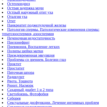
Остеохондроз
Острая задержка мочи
Острый наружный отит уха
Оталгия уха
Отит
Панкреатит поджелудочной железы
Патология спермы. Патологические изменения спермы:
тератозооспермия, азооспермия
Печеночная недостаточность
Пиелонефрит
Пневмония. Воспаление легких
Полипы шейки матки
Преждевременная эякуляция
Проблемы со зрением. Болезни глаз
Проктит
Простатит
Пяточная шпора
Радикулит
Рвота. Тошнота
Ринит. Насморк
Сахарный диабет 1 и 2 типа
Светобоязнь. Фотофобия
Себорея
Сексуальные дисфункции. Лечение интимных проблем
Сердечная недостаточность