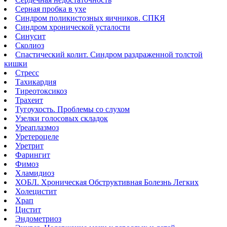
Серная пробка в ухе
Синдром поликистозных яичников. СПКЯ
Синдром хронической усталости
Синусит
Сколиоз
Спастический колит. Синдром раздраженной толстой
кишки
Стресс
Тахикардия
Тиреотоксикоз
Трахеит
Тугоухость. Проблемы со слухом
Узелки голосовых складок
Уреаплазмоз
Уретероцеле
Уретрит
Фарингит
Фимоз
Хламидиоз
ХОБЛ. Хроническая Обструктивная Болезнь Легких
Холецистит
Храп
Цистит
Эндометриоз