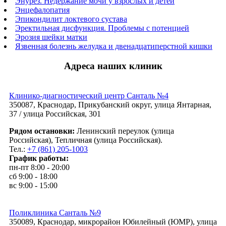
Энурез. Недержание мочи у взрослых и детей
Энцефалопатия
Эпикондилит локтевого сустава
Эректильная дисфункция. Проблемы с потенцией
Эрозия шейки матки
Язвенная болезнь желудка и двенадцатиперстной кишки
Адреса наших клиник
Клинико-диагностический центр Санталь №4
350087, Краснодар, Прикубанский округ, улица Янтарная,
37 / улица Российская, 301
Рядом остановки:
Ленинский переулок (улица
Российская), Тепличная (улица Российская).
Тел.:
+7 (861) 205-1003
График работы:
пн-пт 8:00 - 20:00
сб 9:00 - 18:00
вс 9:00 - 15:00
Поликлиника Санталь №9
350089, Краснодар, микрорайон Юбилейный (ЮМР), улица