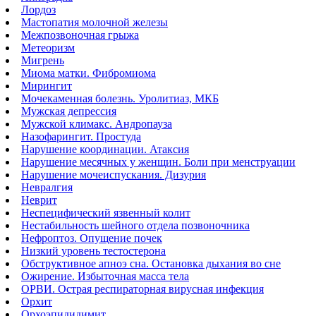
Лордоз
Мастопатия молочной железы
Межпозвоночная грыжа
Метеоризм
Мигрень
Миома матки. Фибромиома
Мирингит
Мочекаменная болезнь. Уролитиаз, МКБ
Мужская депрессия
Мужской климакс. Андропауза
Назофарингит. Простуда
Нарушение координации. Атаксия
Нарушение месячных у женщин. Боли при менструации
Нарушение мочеиспускания. Дизурия
Невралгия
Неврит
Неспецифический язвенный колит
Нестабильность шейного отдела позвоночника
Нефроптоз. Опущение почек
Низкий уровень тестостерона
Обструктивное апноэ сна. Остановка дыхания во сне
Ожирение. Избыточная масса тела
ОРВИ. Острая респираторная вирусная инфекция
Орхит
Орхоэпидидимит