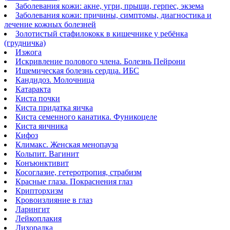
Заболевания кожи: акне, угри, прыщи, герпес, экзема
Заболевания кожи: причины, симптомы, диагностика и
лечение кожных болезней
Золотистый стафилококк в кишечнике у ребёнка
(грудничка)
Изжога
Искривление полового члена. Болезнь Пейрони
Ишемическая болезнь сердца. ИБС
Кандидоз. Молочница
Катаракта
Киста почки
Киста придатка яичка
Киста семенного канатика. Фуникоцеле
Киста яичника
Кифоз
Климакс. Женская менопауза
Кольпит. Вагинит
Конъюнктивит
Косоглазие, гетеротропия, страбизм
Красные глаза. Покраснения глаз
Крипторхизм
Кровоизлияние в глаз
Ларингит
Лейкоплакия
Лихорадка