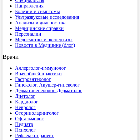
Специалисты
Направления
Болезни и симптомы
Ультразвуковые исследования
Анализы и диагностика
Медицинские справки
Персоналии
Медосмотры и экспертизы
Новости в Медицине (блог)
Врачи
Аллерголог-иммунолог
Врач общей практики
Гастроэнтеролог
Гинеколог. Акушер-гинеколог
Дерматовенеролог. Дерматолог
Диетолог
Кардиолог
Невролог
Оториноларинголог
Офтальмолог
Педиатр
Психолог
Рефлексотерапевт