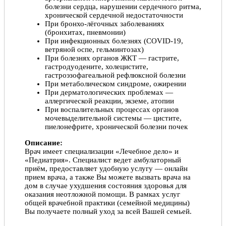
болезни сердца, нарушении сердечного ритма,
хронической сердечной недостаточности
При бронхо-лёгочных заболеваниях
(бронхитах, пневмонии)
При инфекционных болезнях (COVID-19,
ветряной оспе, гельминтозах)
При болезнях органов ЖКТ — гастрите,
гастродуодените, холецистите,
гастроэзофагеальной рефлюксной болезни
При метаболическом синдроме, ожирении
При дерматологических проблемах —
аллергической реакции, экземе, атопии
При воспалительных процессах органов
мочевыделительной системы — цистите,
пиелонефрите, хронической болезни почек
Описание:
Врач имеет специализации «Лечебное дело» и
«Педиатрия». Специалист ведет амбулаторный
приём, предоставляет удобную услугу — онлайн
прием врача, а также Вы можете вызвать врача на
дом в случае ухудшения состояния здоровья для
оказания неотложной помощи. В рамках услуг
общей врачебной практики (семейной медицины)
Вы получаете полный уход за всей Вашей семьей.