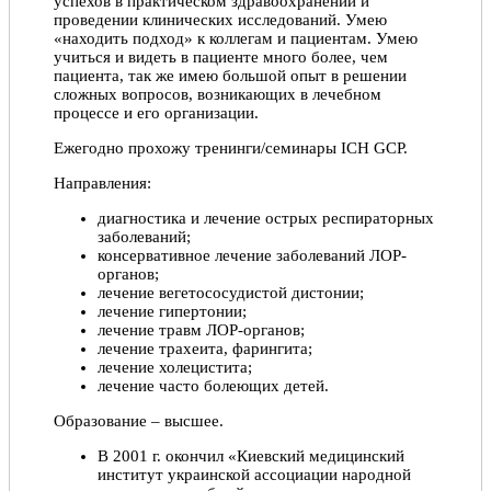
успехов в практическом здравоохранении и
Отличный специалист, в деталях вникнула в мою
проведении клинических исследований. Умею
ситуацию. Очень понравилось отношение. Спасибо
«находить подход» к коллегам и пациентам. Умею
огромное
учиться и видеть в пациенте много более, чем
пациента, так же имею большой опыт в решении
Елена, 04.03.2020
сложных вопросов, возникающих в лечебном
процессе и его организации.
Отлично!
Ежегодно прохожу тренинги/семинары ICH GCP.
Больше бы таких отзывчивых и хороших врачей!
Профессионал своего дела!
Направления:
Юлия, 09.10.2019
диагностика и лечение острых респираторных
заболеваний;
консервативное лечение заболеваний ЛОР-
органов;
лечение вегетососудистой дистонии;
лечение гипертонии;
лечение травм ЛОР-органов;
лечение трахеита, фарингита;
лечение холецистита;
лечение часто болеющих детей.
Образование – высшее.
В 2001 г. окончил «Киевский медицинский
институт украинской ассоциации народной