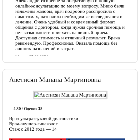
Александре Игоревне за оперативную и полную
онлайн-консультацию по моему вопросу. Мною были
изложены жалобы, врач подробно расспросила о
симптомах, назначила необходимые исследования и
лечение. Очень удобный и современный формат
общения с доктором, когда нужна срочная помощь и
нет возможности приехать на личный прием.
Доступная стоимость и отличный результат. Врача
рекомендую. Профессионал. Оказала помощь без
лишних назначений и затрат.
Мария, 07.02.2024
Отлично!
Аветисян Манана Мартиновна
Прекрасный специалист, грамотный доктор, ничего
лишнего в назначениях, только эффективное
лечение. Рекомендую, мне помогла решить
застрарелую проблему с циститом.
Марина , 12.07.2023
4.30
/ Оценок
38
Врач ультразвуковой диагностики
Врач-акушер-гинеколог
Стаж с 2012 года — 14