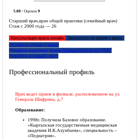
5.00
/ Оценок
9
Старший врач,врач общей практики (семейный врач)
Стаж с 2000 года — 26
Консультация врача онлайн
Записаться на прием к врачу
Оставить отзыв о враче
Открыть карточку врача
Прикрепитьcя по ОМС
Перейти на прайс-лист
Профессиональный профиль
Врач ведет прием в филиале, расположенном на ул.
Генерала Шифрина, д.7
Образование:
1998г. Получила Базовое образование.
«Кыргызская государственная медицинская
академия И.К.Ахунбаева», специальность –
«Педиатрия».