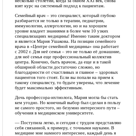
несколько столетий, когда за окном XXI век, снова
взят курс на системный подход к пациентам.
Семейный врач – это специалист, который глубоко
разбирается не только в терапии, педиатрии,
иммунологии, аллергологии, но и на хорошем
уровне владеет знаниями в более чем 10 узких
специализациях медицины! Именно таким доктором
и является Мария Ушакова. На позиции семейного
врача в «Центре семейной медицины» она работает
с 2002 г. Для неё семья – это не только её домашние,
для неё семья еще профессиональный коллектив
центра. Конечно, быть врачом, да еще и в такой
обширной области достаточно сложно, но
благодарности от счастливых и главное – здоровых
пациентов того стоят. Если вы попали на прием к
такому специалисту, то будьте уверены, что лечение
будет максимально эффективным.
Дочь профессора-ихтиолога, Мария могла бы стать
кем угодно. Но конечный выбор был сделан в пользу
не самого простого, но безумно интересного пути –
обучения в медицинском университете.
— Поступила легко, и сегодня с трудом представляю
себя связанной, к примеру, с точными науками. В
медицине мне намного интереснее, каждый день я