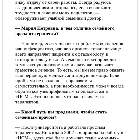
вижу отдачу от своей работы. Всегда радуюсь
выздоровлениям и огорчаюсь, если возникают
трудности в лечении моих пациентов, —
обезоруживает улыбкой семейный доктор.
— Мария Петровна, в чем отличие семейного
врача от терапевта?
— Например, если у человека проблемы воспаления
или инфекции глаз, или лор органов, терапевт чаще
всего направляет пациента к офтальмологу, к
отоларингологу и т.д. А семейный врач проводит
комплексную диагностику и сразу же назначает
грамотное лечение. То есть, мы имеем право оказать
всю первичную медико-санитарную помощь. Если
проблема не сложная — справляемся
самостоятельно, а при необходимости можем всегда
обратиться узкопрофильным специалистам в
«ЦСМ». Это основное, что нас отличает от
терапевтов.
— Какой путь вы проделали, чтобы стать
семейным врачом?
— После университета я работала простым
терапевтом. Но когда в 2002 г. я пришла на работу в
«ЦСМ», здесь уже была дружная семья «модных»