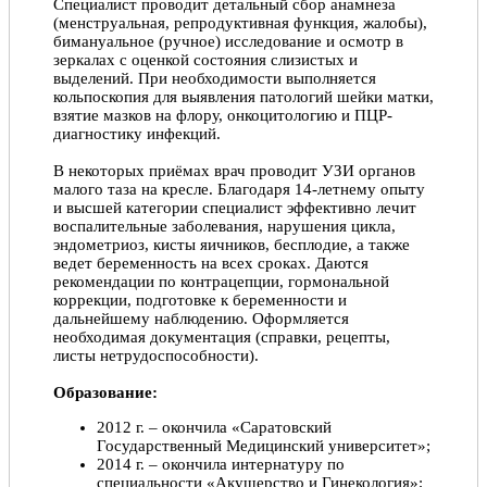
Специалист проводит детальный сбор анамнеза
(менструальная, репродуктивная функция, жалобы),
бимануальное (ручное) исследование и осмотр в
зеркалах с оценкой состояния слизистых и
выделений. При необходимости выполняется
кольпоскопия для выявления патологий шейки матки,
взятие мазков на флору, онкоцитологию и ПЦР-
диагностику инфекций.
В некоторых приёмах врач проводит УЗИ органов
малого таза на кресле. Благодаря 14-летнему опыту
и высшей категории специалист эффективно лечит
воспалительные заболевания, нарушения цикла,
эндометриоз, кисты яичников, бесплодие, а также
ведет беременность на всех сроках. Даются
рекомендации по контрацепции, гормональной
коррекции, подготовке к беременности и
дальнейшему наблюдению. Оформляется
необходимая документация (справки, рецепты,
листы нетрудоспособности).
Образование:
2012 г. – окончила «Саратовский
Государственный Медицинский университет»;
2014 г. – окончила интернатуру по
специальности «Акушерство и Гинекология»;