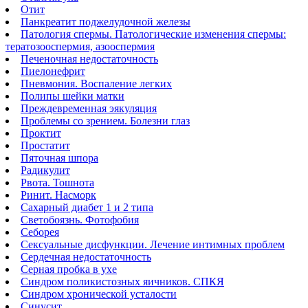
Отит
Панкреатит поджелудочной железы
Патология спермы. Патологические изменения спермы:
тератозооспермия, азооспермия
Печеночная недостаточность
Пиелонефрит
Пневмония. Воспаление легких
Полипы шейки матки
Преждевременная эякуляция
Проблемы со зрением. Болезни глаз
Проктит
Простатит
Пяточная шпора
Радикулит
Рвота. Тошнота
Ринит. Насморк
Сахарный диабет 1 и 2 типа
Светобоязнь. Фотофобия
Себорея
Сексуальные дисфункции. Лечение интимных проблем
Сердечная недостаточность
Серная пробка в ухе
Синдром поликистозных яичников. СПКЯ
Синдром хронической усталости
Синусит