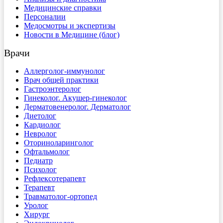
Медицинские справки
Персоналии
Медосмотры и экспертизы
Новости в Медицине (блог)
Врачи
Аллерголог-иммунолог
Врач общей практики
Гастроэнтеролог
Гинеколог. Акушер-гинеколог
Дерматовенеролог. Дерматолог
Диетолог
Кардиолог
Невролог
Оториноларинголог
Офтальмолог
Педиатр
Психолог
Рефлексотерапевт
Терапевт
Травматолог-ортопед
Уролог
Хирург