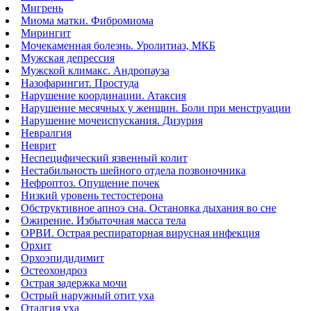
Мигрень
Миома матки. Фибромиома
Мирингит
Мочекаменная болезнь. Уролитиаз, МКБ
Мужская депрессия
Мужской климакс. Андропауза
Назофарингит. Простуда
Нарушение координации. Атаксия
Нарушение месячных у женщин. Боли при менструации
Нарушение мочеиспускания. Дизурия
Невралгия
Неврит
Неспецифический язвенный колит
Нестабильность шейного отдела позвоночника
Нефроптоз. Опущение почек
Низкий уровень тестостерона
Обструктивное апноэ сна. Остановка дыхания во сне
Ожирение. Избыточная масса тела
ОРВИ. Острая респираторная вирусная инфекция
Орхит
Орхоэпидидимит
Остеохондроз
Острая задержка мочи
Острый наружный отит уха
Оталгия уха