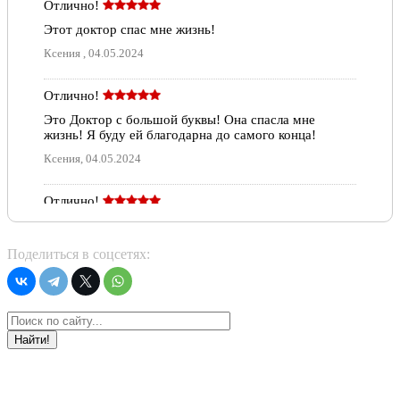
Отлично!
Этот доктор спас мне жизнь!
Ксения , 04.05.2024
Отлично!
Это Доктор с большой буквы! Она спасла мне
жизнь! Я буду ей благодарна до самого конца!
Ксения, 04.05.2024
Отлично!
Отличный специалист, очень внимательный,
подробно рассказывабщий о состоянии пациента,
Поделиться в соцсетях:
рекомендую
Екатерина Харина, 16.05.2021
Отлично!
Найти!
Лучший врач которого я встречала! Внимательная
как в работе, так и к пациенту, грамотная,
Профессионализм во всем . Спасибо за вашу
работу!