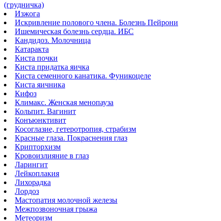
(грудничка)
Изжога
Искривление полового члена. Болезнь Пейрони
Ишемическая болезнь сердца. ИБС
Кандидоз. Молочница
Катаракта
Киста почки
Киста придатка яичка
Киста семенного канатика. Фуникоцеле
Киста яичника
Кифоз
Климакс. Женская менопауза
Кольпит. Вагинит
Конъюнктивит
Косоглазие, гетеротропия, страбизм
Красные глаза. Покраснения глаз
Крипторхизм
Кровоизлияние в глаз
Ларингит
Лейкоплакия
Лихорадка
Лордоз
Мастопатия молочной железы
Межпозвоночная грыжа
Метеоризм