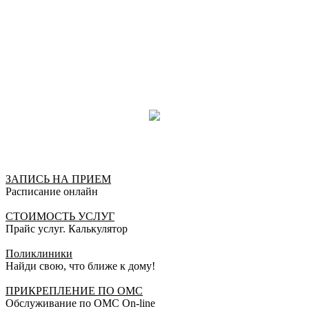
Карина, 23.03.2021
Отлично!
Хочу от всей души сказать большое спасибо Ольге
Александровне , за высокий профессионализм,
внимательное отношение к пацинту и умение
оказать психологическую поддержку .
Мария , 27.11.2020
Отлично!
Отличный специалист, в деталях вникнула в мою
ЗАПИСЬ НА ПРИЕМ
ситуацию. Очень понравилось отношение. Спасибо
Расписание онлайн
огромное
Елена, 04.03.2020
СТОИМОСТЬ УСЛУГ
Прайс услуг. Калькулятор
Отлично!
Поликлиники
Больше бы таких отзывчивых и хороших врачей!
Найди свою, что ближе к дому!
Профессионал своего дела!
ПРИКРЕПЛЕНИЕ ПО ОМС
Юлия, 09.10.2019
Обслуживание по ОМС On-line