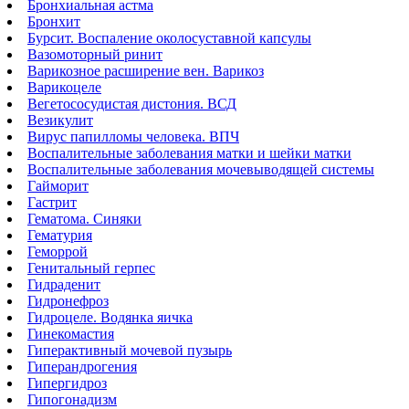
Бронхиальная астма
Бронхит
Бурсит. Воспаление околосуставной капсулы
Вазомоторный ринит
Варикозное расширение вен. Варикоз
Варикоцеле
Вегетососудистая дистония. ВСД
Везикулит
Вирус папилломы человека. ВПЧ
Воспалительные заболевания матки и шейки матки
Воспалительные заболевания мочевыводящей системы
Гайморит
Гастрит
Гематома. Синяки
Гематурия
Геморрой
Генитальный герпес
Гидраденит
Гидронефроз
Гидроцеле. Водянка яичка
Гинекомастия
Гиперактивный мочевой пузырь
Гиперандрогения
Гипергидроз
Гипогонадизм