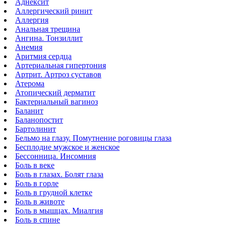
Аднексит
Аллергический ринит
Аллергия
Анальная трещина
Ангина. Тонзиллит
Анемия
Аритмия сердца
Артериальная гипертония
Артрит. Артроз суставов
Атерома
Атопический дерматит
Бактериальный вагиноз
Баланит
Баланопостит
Бартолинит
Бельмо на глазу. Помутнение роговицы глаза
Бесплодие мужское и женское
Бессонница. Инсомния
Боль в веке
Боль в глазах. Болят глаза
Боль в горле
Боль в грудной клетке
Боль в животе
Боль в мышцах. Миалгия
Боль в спине