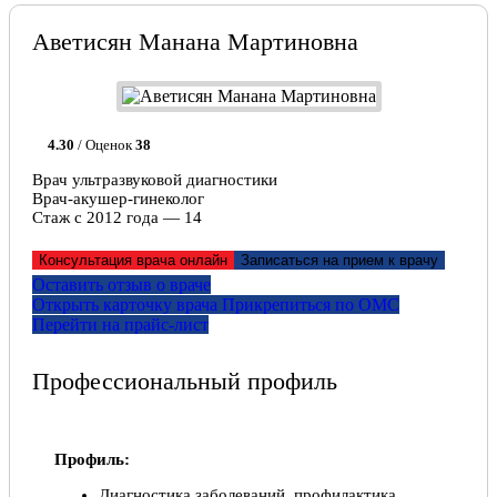
Аветисян Манана Мартиновна
4.30
/ Оценок
38
Врач ультразвуковой диагностики
Врач-акушер-гинеколог
Стаж с 2012 года — 14
Консультация врача онлайн
Записаться на прием к врачу
Оставить отзыв о враче
Открыть карточку врача
Прикрепитьcя по ОМС
Перейти на прайс-лист
Профессиональный профиль
Профиль:
Диагностика заболеваний, профилактика,