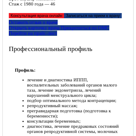
Стаж с 1980 года — 46
Консультация врача онлайн
Записаться на прием к врачу
Оставить отзыв о враче
Открыть карточку врача
Прикрепитьcя по ОМС
Перейти на прайс-лист
Профессиональный профиль
Профиль:
лечение и диагностика ИППП,
воспалительных заболеваний органов малого
таза, лечение эндометриоза, лечений
нарушений менструального цикла;
подбор оптимального метода контрацепции;
репродуктивный массаж;
прегравидарная подготовка (подготовка к
беременности);
консультации беременных;
диагностика, лечение предраковых состояний
органов репродуктивной системы, молочных