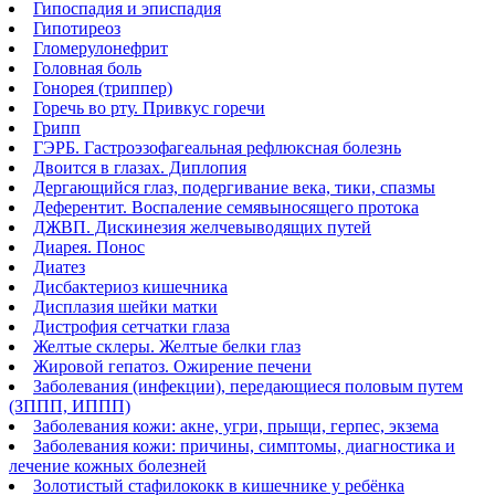
Гипоспадия и эписпадия
Гипотиреоз
Гломерулонефрит
Головная боль
Гонорея (триппер)
Горечь во рту. Привкус горечи
Грипп
ГЭРБ. Гастроэзофагеальная рефлюксная болезнь
Двоится в глазах. Диплопия
Дергающийся глаз, подергивание века, тики, спазмы
Деферентит. Воспаление семявыносящего протока
ДЖВП. Дискинезия желчевыводящих путей
Диарея. Понос
Диатез
Дисбактериоз кишечника
Дисплазия шейки матки
Дистрофия сетчатки глаза
Желтые склеры. Желтые белки глаз
Жировой гепатоз. Ожирение печени
Заболевания (инфекции), передающиеся половым путем
(ЗППП, ИППП)
Заболевания кожи: акне, угри, прыщи, герпес, экзема
Заболевания кожи: причины, симптомы, диагностика и
лечение кожных болезней
Золотистый стафилококк в кишечнике у ребёнка