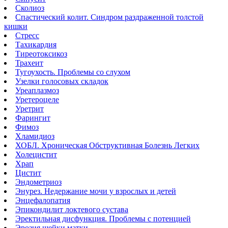
Сколиоз
Спастический колит. Синдром раздраженной толстой
кишки
Стресс
Тахикардия
Тиреотоксикоз
Трахеит
Тугоухость. Проблемы со слухом
Узелки голосовых складок
Уреаплазмоз
Уретероцеле
Уретрит
Фарингит
Фимоз
Хламидиоз
ХОБЛ. Хроническая Обструктивная Болезнь Легких
Холецистит
Храп
Цистит
Эндометриоз
Энурез. Недержание мочи у взрослых и детей
Энцефалопатия
Эпикондилит локтевого сустава
Эректильная дисфункция. Проблемы с потенцией
Эрозия шейки матки