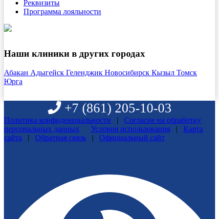
Реквизиты
Программа лояльности
Наши клиники в других городах
Абакан
Адыгейск
Геленджик
Новосибирск
Кызыл
Томск
Юрга
+7 (861)
205-10-03
Политика конфиденциальности
|
Согласие на обработку
персональных данных
Условия использования
|
Карта
сайта
|
Обратная связь
|
Официальный сайт