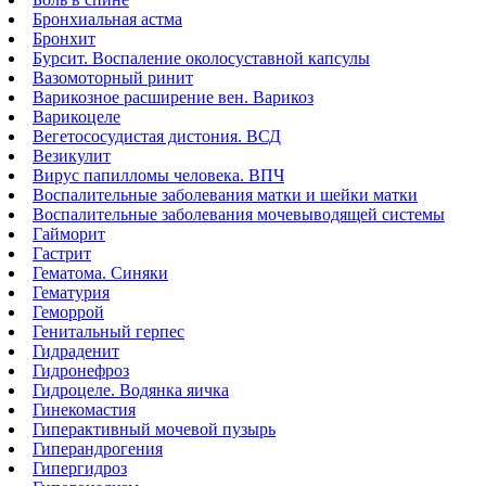
Бронхиальная астма
Бронхит
Бурсит. Воспаление околосуставной капсулы
Вазомоторный ринит
Варикозное расширение вен. Варикоз
Варикоцеле
Вегетососудистая дистония. ВСД
Везикулит
Вирус папилломы человека. ВПЧ
Воспалительные заболевания матки и шейки матки
Воспалительные заболевания мочевыводящей системы
Гайморит
Гастрит
Гематома. Синяки
Гематурия
Геморрой
Генитальный герпес
Гидраденит
Гидронефроз
Гидроцеле. Водянка яичка
Гинекомастия
Гиперактивный мочевой пузырь
Гиперандрогения
Гипергидроз