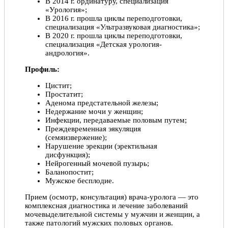
В 2014 г. ординатуру, специализация
«Урология»;
В 2016 г. прошла циклы переподготовки,
специализация «Ультразвуковая диагностика»;
В 2020 г. прошла циклы переподготовки,
специализация «Детская урология-
андрология».
Профиль:
Цистит;
Простатит;
Аденома предстательной железы;
Недержание мочи у женщин;
Инфекции, передаваемые половым путем;
Преждевременная эякуляция
(семяизвержение);
Нарушение эрекции (эректильная
дисфункция);
Нейрогенный мочевой пузырь;
Баланопостит;
Мужское бесплодие.
Прием (осмотр, консультация) врача-уролога — это
комплексная диагностика и лечение заболеваний
мочевыделительной системы у мужчин и женщин, а
также патологий мужских половых органов.