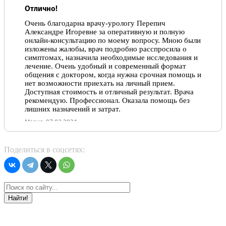
Отлично!
Очень благодарна врачу-урологу Перепич
Александре Игоревне за оперативную и полную
онлайн-консультацию по моему вопросу. Мною были
изложены жалобы, врач подробно расспросила о
симптомах, назначила необходимые исследования и
лечение. Очень удобный и современный формат
общения с доктором, когда нужна срочная помощь и
нет возможности приехать на личный прием.
Доступная стоимость и отличный результат. Врача
рекомендую. Профессионал. Оказала помощь без
лишних назначений и затрат.
Мария, 07.02.2024
Отлично!
Поделиться в соцсетях:
Прекрасный специалист, грамотный доктор, ничего
лишнего в назначениях, только эффективное
лечение. Рекомендую, мне помогла решить
застрарелую проблему с циститом.
Найти!
Марина , 12.07.2023