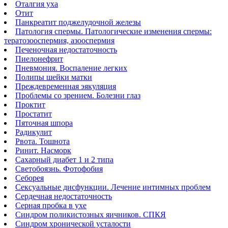
Оталгия уха
Отит
Панкреатит поджелудочной железы
Патология спермы. Патологические изменения спермы:
тератозооспермия, азооспермия
Печеночная недостаточность
Пиелонефрит
Пневмония. Воспаление легких
Полипы шейки матки
Преждевременная эякуляция
Проблемы со зрением. Болезни глаз
Проктит
Простатит
Пяточная шпора
Радикулит
Рвота. Тошнота
Ринит. Насморк
Сахарный диабет 1 и 2 типа
Светобоязнь. Фотофобия
Себорея
Сексуальные дисфункции. Лечение интимных проблем
Сердечная недостаточность
Серная пробка в ухе
Синдром поликистозных яичников. СПКЯ
Синдром хронической усталости