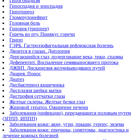
Гипогонадизм
Гипоспадия и эписпадия
Гипотиреоз
Гломерулонефрит
Головная боль
Гонорея (триппер)
Горечь во рту. Привкус горечи
Грипп
ГЭРБ. Гастроэзофагеальная рефлюксная болезнь
Двоится в глазах. Диплопия
Дергающийся глаз, подергивание века, тики, спазмы
Деферентит. Воспаление семявыносящего протока
ДЖВП. Дискинезия желчевыводящих путей
Диарея. Понос
Диатез
Дисбактериоз кишечника
Дисплазия шейки матки
Дистрофия сетчатки глаза
Желтые склеры. Желтые белки глаз
Жировой гепатоз. Ожирение печени
Заболевания (инфекции), передающиеся половым путем
(ЗППП, ИППП)
Заболевания кожи: акне, угри, прыщи, герпес, экзема
Заболевания кожи: причины, симптомы, диагностика и
лечение кожных болезней