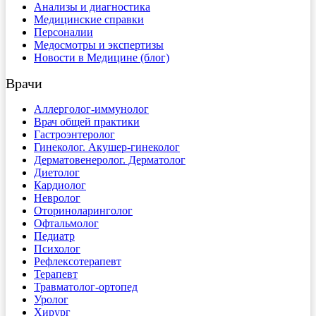
Анализы и диагностика
Медицинские справки
Персоналии
Медосмотры и экспертизы
Новости в Медицине (блог)
Врачи
Аллерголог-иммунолог
Врач общей практики
Гастроэнтеролог
Гинеколог. Акушер-гинеколог
Дерматовенеролог. Дерматолог
Диетолог
Кардиолог
Невролог
Оториноларинголог
Офтальмолог
Педиатр
Психолог
Рефлексотерапевт
Терапевт
Травматолог-ортопед
Уролог
Хирург