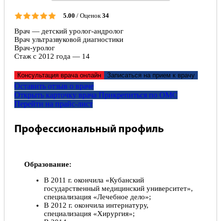
5.00
/ Оценок
34
Врач — детский уролог-андролог
Врач ультразвуковой диагностики
Врач-уролог
Стаж с 2012 года — 14
Консультация врача онлайн
Записаться на прием к врачу
Оставить отзыв о враче
Открыть карточку врача
Прикрепитьcя по ОМС
Перейти на прайс-лист
Профессиональный профиль
Образование:
В 2011 г. окончила «Кубанский
государственный медицинский университет»,
специализация «Лечебное дело»;
В 2012 г. окончила интернатуру,
специализация «Хирургия»;