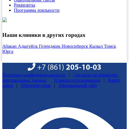
Реквизиты
Программа лояльности
Наши клиники в других городах
Абакан
Адыгейск
Геленджик
Новосибирск
Кызыл
Томск
Юрга
+7 (861)
205-10-03
Политика конфиденциальности
|
Согласие на обработку
персональных данных
Условия использования
|
Карта
сайта
|
Обратная связь
|
Официальный сайт