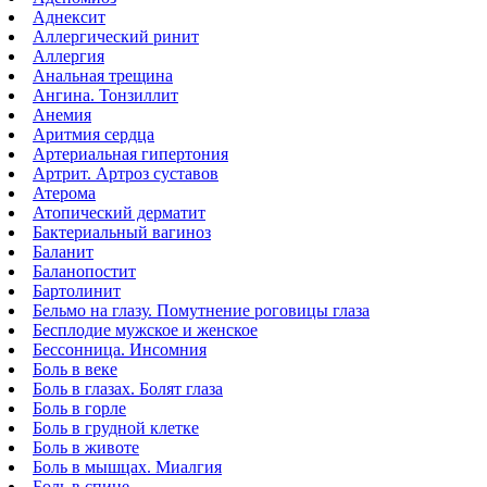
Аднексит
Аллергический ринит
Аллергия
Анальная трещина
Ангина. Тонзиллит
Анемия
Аритмия сердца
Артериальная гипертония
Артрит. Артроз суставов
Атерома
Атопический дерматит
Бактериальный вагиноз
Баланит
Баланопостит
Бартолинит
Бельмо на глазу. Помутнение роговицы глаза
Бесплодие мужское и женское
Бессонница. Инсомния
Боль в веке
Боль в глазах. Болят глаза
Боль в горле
Боль в грудной клетке
Боль в животе
Боль в мышцах. Миалгия
Боль в спине