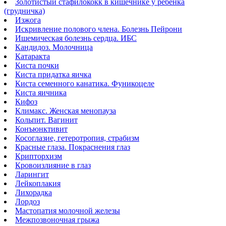
Золотистый стафилококк в кишечнике у ребёнка
(грудничка)
Изжога
Искривление полового члена. Болезнь Пейрони
Ишемическая болезнь сердца. ИБС
Кандидоз. Молочница
Катаракта
Киста почки
Киста придатка яичка
Киста семенного канатика. Фуникоцеле
Киста яичника
Кифоз
Климакс. Женская менопауза
Кольпит. Вагинит
Конъюнктивит
Косоглазие, гетеротропия, страбизм
Красные глаза. Покраснения глаз
Крипторхизм
Кровоизлияние в глаз
Ларингит
Лейкоплакия
Лихорадка
Лордоз
Мастопатия молочной железы
Межпозвоночная грыжа