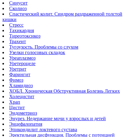
Синусит
Сколиоз
Спастический колит. Синдром раздраженной толстой
кишки
Стресс
Тахикардия
Тиреотоксикоз
Трахеит
Тугоухость. Проблемы со слухом
Узелки голосовых складок
Уреаплазмоз
Уретероцеле
Уретрит
Фарингит
Фимоз
Хламидиоз
ХОБЛ. Хроническая Обструктивная Болезнь Легких
Холецистит
Храп
Цистит
Эндометриоз
Энурез. Недержание мочи у взрослых и детей
Энцефалопатия
Эпикондилит локтевого сустава
Эректильная дисфункция. Проблемы с потенцией