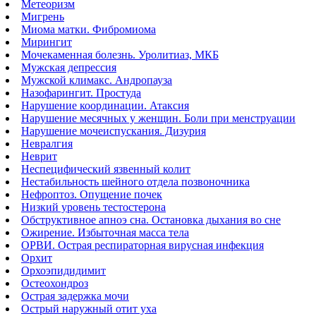
Метеоризм
Мигрень
Миома матки. Фибромиома
Мирингит
Мочекаменная болезнь. Уролитиаз, МКБ
Мужская депрессия
Мужской климакс. Андропауза
Назофарингит. Простуда
Нарушение координации. Атаксия
Нарушение месячных у женщин. Боли при менструации
Нарушение мочеиспускания. Дизурия
Невралгия
Неврит
Неспецифический язвенный колит
Нестабильность шейного отдела позвоночника
Нефроптоз. Опущение почек
Низкий уровень тестостерона
Обструктивное апноэ сна. Остановка дыхания во сне
Ожирение. Избыточная масса тела
ОРВИ. Острая респираторная вирусная инфекция
Орхит
Орхоэпидидимит
Остеохондроз
Острая задержка мочи
Острый наружный отит уха