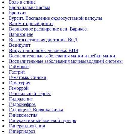
Боль в спине
Бронхиальная астма
Бронхит
Бурсит. Воспаление околосуставной капсулы
Вазомоторный ринит
Варикозное расширение вен. Варикоз
Варикоцеле
Вегетососудистая дистония. ВСД
Везикулит
Вирус папилломы человека. ВПЧ
Воспалительные заболевания матки и шейки матки
Воспалительные заболевания мочевыводящей системы
Гайморит
Гастрит
Гематома. Синяки
Гематурия
Геморрой
Генитальный герпес
Гидраденит
Гидронефроз
Гидроцеле. Водянка яичка
Гинекомастия
Гиперактивный мочевой пузырь
Гиперандрогения
Гипергидроз