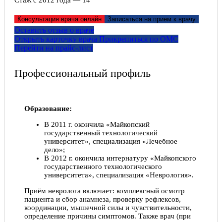
Стаж с 2012 года — 14
Консультация врача онлайн
Записаться на прием к врачу
Оставить отзыв о враче
Открыть карточку врача
Прикрепитьcя по ОМС
Перейти на прайс-лист
Профессиональный профиль
Образование:
В 2011 г. окончила «Майкопский
государственный технологический
университет», специализация «Лечебное
дело»;
В 2012 г. окончила интернатуру «Майкопского
государственного технологического
университета», специализация «Неврология».
Приём невролога включает: комплексный осмотр
пациента и сбор анамнеза, проверку рефлексов,
координации, мышечной силы и чувствительности,
определение причины симптомов. Также врач (при