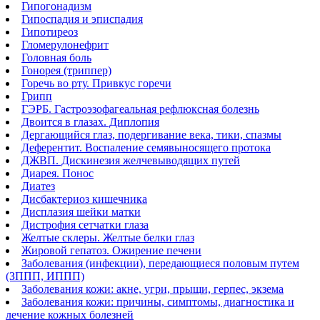
Гипогонадизм
Гипоспадия и эписпадия
Гипотиреоз
Гломерулонефрит
Головная боль
Гонорея (триппер)
Горечь во рту. Привкус горечи
Грипп
ГЭРБ. Гастроэзофагеальная рефлюксная болезнь
Двоится в глазах. Диплопия
Дергающийся глаз, подергивание века, тики, спазмы
Деферентит. Воспаление семявыносящего протока
ДЖВП. Дискинезия желчевыводящих путей
Диарея. Понос
Диатез
Дисбактериоз кишечника
Дисплазия шейки матки
Дистрофия сетчатки глаза
Желтые склеры. Желтые белки глаз
Жировой гепатоз. Ожирение печени
Заболевания (инфекции), передающиеся половым путем
(ЗППП, ИППП)
Заболевания кожи: акне, угри, прыщи, герпес, экзема
Заболевания кожи: причины, симптомы, диагностика и
лечение кожных болезней