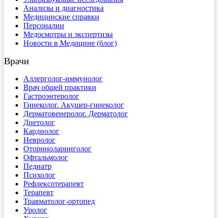
Анализы и диагностика
Медицинские справки
Персоналии
Медосмотры и экспертизы
Новости в Медицине (блог)
Врачи
Аллерголог-иммунолог
Врач общей практики
Гастроэнтеролог
Гинеколог. Акушер-гинеколог
Дерматовенеролог. Дерматолог
Диетолог
Кардиолог
Невролог
Оториноларинголог
Офтальмолог
Педиатр
Психолог
Рефлексотерапевт
Терапевт
Травматолог-ортопед
Уролог