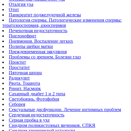
Оталгия уха
Отит
Панкреатит поджелудочной железы
Патология спермы. Патологические изменения спермы:
тератозооспермия, азооспермия
Печеночная недостаточность
Пиелонефрит
Пневмония. Воспаление легких
Полипы шейки матки
Преждевременная эякуляция
Проблемы со зрением. Болезни глаз
Проктит
Простатит
Пяточная шпора
Радикулит
Рвота. Тошнота
Ринит. Насморк
Сахарный диабет 1 и 2 типа
Светобоязнь. Фотофобия
Себорея
Сексуальные дисфункции. Лечение интимных проблем
Сердечная недостаточность
Серная пробка в ухе
Синдром поликистозных яичников. СПКЯ
Синдром хронической усталости