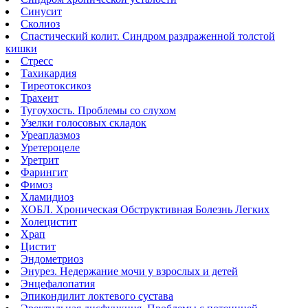
Синусит
Сколиоз
Спастический колит. Синдром раздраженной толстой
кишки
Стресс
Тахикардия
Тиреотоксикоз
Трахеит
Тугоухость. Проблемы со слухом
Узелки голосовых складок
Уреаплазмоз
Уретероцеле
Уретрит
Фарингит
Фимоз
Хламидиоз
ХОБЛ. Хроническая Обструктивная Болезнь Легких
Холецистит
Храп
Цистит
Эндометриоз
Энурез. Недержание мочи у взрослых и детей
Энцефалопатия
Эпикондилит локтевого сустава