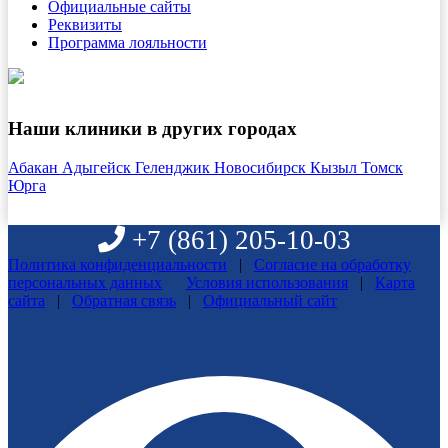
Официальные сайты
Реквизиты
Программа лояльности
Наши клиники в других городах
Абакан
Адыгейск
Геленджик
Новосибирск
Кызыл
Томск
Юрга
+7 (861)
205-10-03
Политика конфиденциальности
|
Согласие на обработку
персональных данных
Условия использования
|
Карта
сайта
|
Обратная связь
|
Официальный сайт