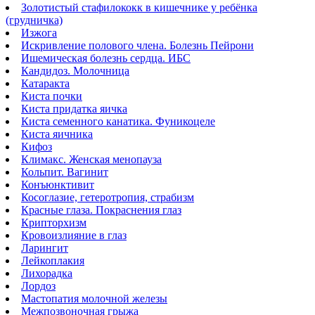
Золотистый стафилококк в кишечнике у ребёнка
(грудничка)
Изжога
Искривление полового члена. Болезнь Пейрони
Ишемическая болезнь сердца. ИБС
Кандидоз. Молочница
Катаракта
Киста почки
Киста придатка яичка
Киста семенного канатика. Фуникоцеле
Киста яичника
Кифоз
Климакс. Женская менопауза
Кольпит. Вагинит
Конъюнктивит
Косоглазие, гетеротропия, страбизм
Красные глаза. Покраснения глаз
Крипторхизм
Кровоизлияние в глаз
Ларингит
Лейкоплакия
Лихорадка
Лордоз
Мастопатия молочной железы
Межпозвоночная грыжа