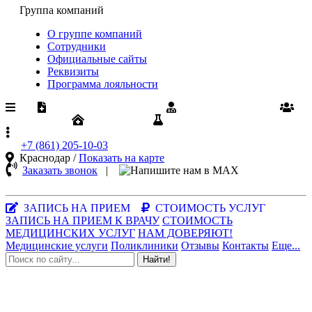
Группа компаний
О группе компаний
Сотрудники
Официальные сайты
Реквизиты
Программа лояльности
Медпомощь по ОМС
Диспансеризация
Вакансии
Юрлицам
Результаты анализов
+7 (861)
205-10-03
Краснодар /
Показать на карте
Заказать звонок
|
MAX-
мессенджер
ЗАПИСЬ НА ПРИЕМ
СТОИМОСТЬ УСЛУГ
ЗАПИСЬ НА ПРИЕМ К ВРАЧУ
СТОИМОСТЬ
МЕДИЦИНСКИХ УСЛУГ
НАМ ДОВЕРЯЮТ!
Медицинские услуги
Поликлиники
Отзывы
Контакты
Еще...
Найти!