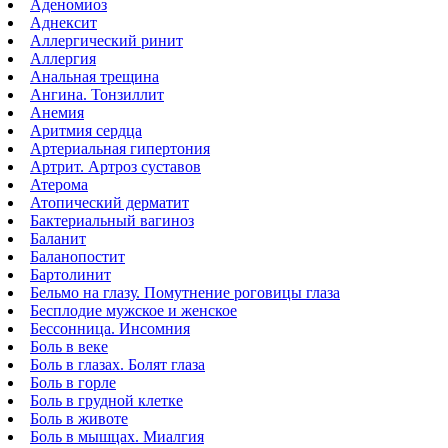
Аденомиоз
Аднексит
Аллергический ринит
Аллергия
Анальная трещина
Ангина. Тонзиллит
Анемия
Аритмия сердца
Артериальная гипертония
Артрит. Артроз суставов
Атерома
Атопический дерматит
Бактериальный вагиноз
Баланит
Баланопостит
Бартолинит
Бельмо на глазу. Помутнение роговицы глаза
Бесплодие мужское и женское
Бессонница. Инсомния
Боль в веке
Боль в глазах. Болят глаза
Боль в горле
Боль в грудной клетке
Боль в животе
Боль в мышцах. Миалгия